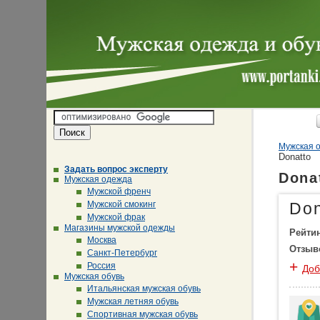
Мужская о
Donatto
Задать вопрос эксперту
Dona
Мужская одежда
Мужской френч
Мужской смокинг
Don
Мужской фрак
Магазины мужской одежды
Рейти
Москва
Отзыв
Санкт-Петербург
+
Россия
Доб
Мужская обувь
Итальянская мужская обувь
Мужская летняя обувь
Спортивная мужская обувь