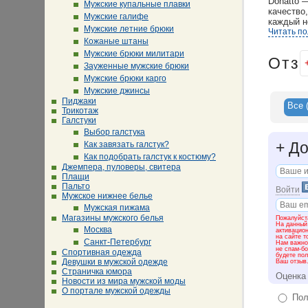
Donatto 
Мужские купальные плавки
качество
Мужские галифе
каждый н
Мужские летние брюки
Читать п
Кожаные штаны
Мужские брюки милитари
Отз
Зауженные мужские брюки
Мужские брюки карго
Мужские джинсы
Пиджаки
Все
Трикотаж
Галстуки
Выбор галстука
+
До
Как завязать галстук?
Как подобрать галстук к костюму?
Джемпера, пуловеры, свитера
Плащи
Пальто
Войти
Мужское нижнее белье
Мужская пижама
Магазины мужского белья
Пожалуйста
На данный
Москва
активацио
на сайте т
Санкт-Петербург
Нам важно 
не спам-бо
Спортивная одежда
будете пол
Девушки в мужской одежде
Ваш отзыв
Страничка юмора
Оценка
Новости из мира мужской моды
О портале мужской одежды
Пол