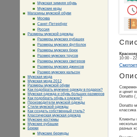
Мужская зимняя обувь
Мужские кеды
Магазины мужской обуви
Москва
Санкт-Петербург
Россия
Размеры мужской одежды
Размеры мужских рубашек
Спи
Размеры мужских футболок
Размеры мужских брюк
Красноя
Размер мужских трусов
10:00 - 2
Размеры мужских свитеров
Смотрет
Размеры мужских джинсов
Размер мужских кальсон
Опи
Мужская мода
Мужская мода 2012
Размеры мужской обуви
Современ
Как подобрать мужчине одежду в подарок?
и ценит 
Мужская одежда и обувь больших размеров
Donatto (
Как подобрать обувь к одежде?
Производители мужской одежды
Donatto 
Стили мужской одежды
классика
Как создать собственный стиль?
Классическая мужская одежда
Клиенты 
Мужские костюмы
нескольк
Мужские рубашки
Брюки
разных к
Мужские бермуды