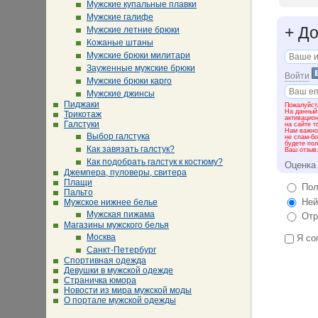
Мужские купальные плавки
Мужские галифе
+
До
Мужские летние брюки
Кожаные штаны
Мужские брюки милитари
Зауженные мужские брюки
Войти
Мужские брюки карго
Мужские джинсы
Пиджаки
Пожалуйста
На данный
Трикотаж
активацио
Галстуки
на сайте т
Нам важно 
Выбор галстука
не спам-бо
будете пол
Как завязать галстук?
Ваш отзыв
Как подобрать галстук к костюму?
Оценка
Джемпера, пуловеры, свитера
Плащи
Пол
Пальто
Ней
Мужское нижнее белье
Мужская пижама
Отр
Магазины мужского белья
Москва
Я со
Санкт-Петербург
Спортивная одежда
Девушки в мужской одежде
Страничка юмора
Новости из мира мужской моды
О портале мужской одежды