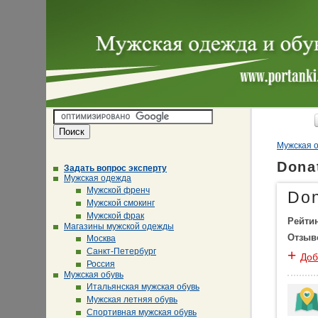
Мужская о
Dona
Задать вопрос эксперту
Мужская одежда
Мужской френч
Don
Мужской смокинг
Мужской фрак
Рейти
Магазины мужской одежды
Отзыв
Москва
Санкт-Петербург
+
Доб
Россия
Мужская обувь
Итальянская мужская обувь
Мужская летняя обувь
Спортивная мужская обувь