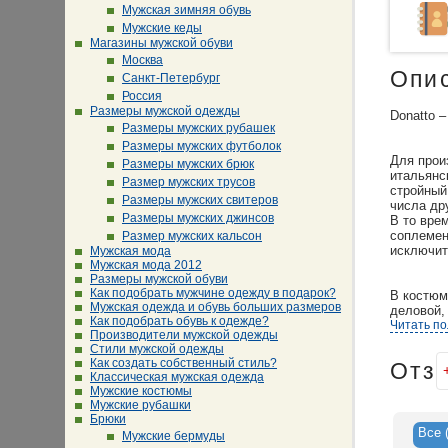
Мужская зимняя обувь
Мужские кеды
Магазины мужской обуви
Москва
Опи
Санкт-Петербург
Россия
Размеры мужской одежды
Donatto 
Размеры мужских рубашек
Размеры мужских футболок
Для прои
Размеры мужских брюк
итальянс
Размер мужских трусов
стройный
Размеры мужских свитеров
числа др
Размеры мужских джинсов
В то вре
соплемен
Размер мужских кальсон
исключит
Мужская мода
Мужская мода 2012
Размеры мужской обуви
Как подобрать мужчине одежду в подарок?
В костюм
Мужская одежда и обувь больших размеров
деловой,
Как подобрать обувь к одежде?
Читать п
Производители мужской одежды
Философи
Стили мужской одежды
Он не ос
Как создать собственный стиль?
Отз
серых бу
Классическая мужская одежда
можно ус
Мужские костюмы
Мужские рубашки
Брюки
Все
Мужские бермуды