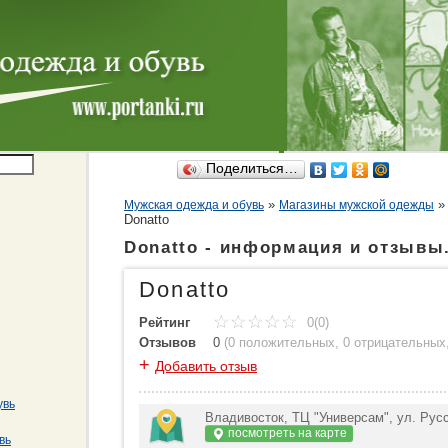
Поделиться…
»
Мужская одежда и обувь
Магазины мужской одежды
Donatto
Donatto - информация и отзывы
Donatto
Рейтинг
0(0)
Отзывов
0
(
0 положительных
,
0 отрицательных
+
Добавить отзыв
увь
Владивосток, ТЦ "Универсам", ул. Русс
посмотреть на карте
вь