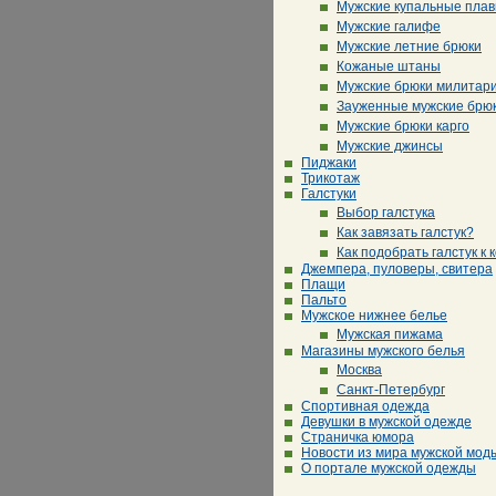
Мужские купальные плав
Мужские галифе
Мужские летние брюки
Кожаные штаны
Мужские брюки милитар
Зауженные мужские брю
Мужские брюки карго
Мужские джинсы
Пиджаки
Трикотаж
Галстуки
Выбор галстука
Как завязать галстук?
Как подобрать галстук к 
Джемпера, пуловеры, свитера
Плащи
Пальто
Мужское нижнее белье
Мужская пижама
Магазины мужского белья
Москва
Санкт-Петербург
Спортивная одежда
Девушки в мужской одежде
Страничка юмора
Новости из мира мужской мод
О портале мужской одежды