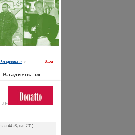
»
»
Вход
Владивосток
. Владивосток
,
0 нейтральных
)
кая 44 (бутик 201)