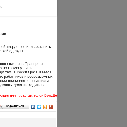
ru
ями.
лей твердо решили составить
еской одежды.
нно являлись Франция и
но по карману лишь
ду тем, в России развивается
ых работников и всевозможных
ссии прививается офисная и
 мужчины должны ходить на
ация для представителей
Donatto
шие костюмы - слишком дороги,
Поделиться…
это противоречие и подарить
ание от латинского слова