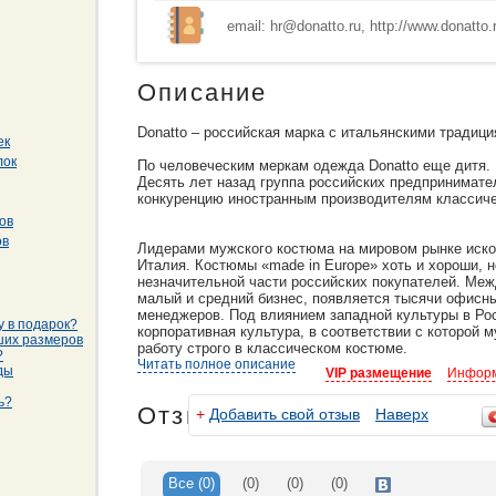
email: hr@donatto.ru, http://www.donatto.
Описание
Donatto – российская марка с итальянскими традици
ек
лок
По человеческим меркам одежда Donatto еще дитя.
Десять лет назад группа российских предпринимате
конкуренцию иностранным производителям классич
ов
ов
Лидерами мужского костюма на мировом рынке иско
Италия. Костюмы «made in Europe» хоть и хороши, 
незначительной части российских покупателей. Меж
малый и средний бизнес, появляется тысячи офисн
менеджеров. Под влиянием западной культуры в Ро
у в подарок?
корпоративная культура, в соответствии с которой
ших размеров
работу строго в классическом костюме.
?
Читать полное описание
ды
VIP размещение
Информ
Однако на российском рынке возник парадокс: хоро
а дешевые – недостаточно хороши.
ь?
Отзывы
+
Добавить свой отзыв
Наверх
Тогда российские производители решили устранить 
россиянам качественную продукцию.
Так появилась марка Donatto, получившая свое назв
Все
(0)
(0)
(0)
(0)