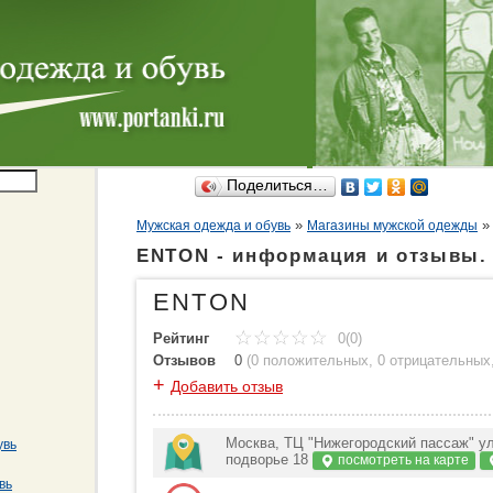
Поделиться…
»
Мужская одежда и обувь
Магазины мужской одежды
ENTON - информация и отзывы.
ENTON
Рейтинг
0(0)
Отзывов
0
(
0 положительных
,
0 отрицательных
+
Добавить отзыв
Москва, ТЦ "Нижегородский пассаж" ул.
увь
подворье 18
посмотреть на карте
вь