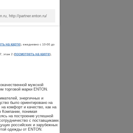
ru, http://partner.enton.ru/
ть на карте
), ежедневно с 10-00 до
посмотреть на карте
, этаж 2 (
),
кокачественной мужской
ем торговой марки ENTON.
имателей, энергичных и
дство было ориентировано на
на комфорт и качество, как на
о Компании, понимая
уясь на построение успешной
 сотрудничество с поставщиками.
дущих российских и зарубежных
ртой одежды от ENTON.