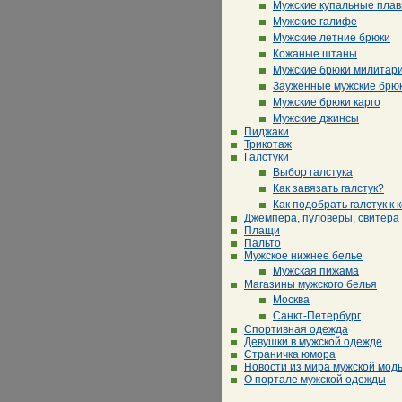
Мужские купальные плав
Мужские галифе
Мужские летние брюки
Кожаные штаны
Мужские брюки милитар
Зауженные мужские брю
Мужские брюки карго
Мужские джинсы
Пиджаки
Трикотаж
Галстуки
Выбор галстука
Как завязать галстук?
Как подобрать галстук к 
Джемпера, пуловеры, свитера
Плащи
Пальто
Мужское нижнее белье
Мужская пижама
Магазины мужского белья
Москва
Санкт-Петербург
Спортивная одежда
Девушки в мужской одежде
Страничка юмора
Новости из мира мужской мод
О портале мужской одежды