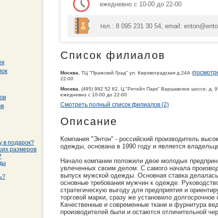
ежедневно с 10-00 до 22-00
тел.: 8 095 231 30 54, email: enton@enton.
Список филиалов
ек
лок
посмотре
Москва
, ТЦ "Пражский Град" ул. Кировоградская д.24А (
22-00
Москва
, (495) 982 52 62, Ц "Ритейл Парк" Варшавское шоссе, д. 97
ежедневно с 10-00 до 22-00
ов
Смотреть полный список филиалов (2)
ов
Описание
Компания "Энтон" - российский производитель высо
у в подарок?
одежды, основана в 1990 году и является владельц
ших размеров
?
Начало компании положили двое молодых предприн
ды
увлеченных своим делом. С самого начала произво
выпуск мужской одежды. Основная ставка делалась 
ь?
основные требования мужчин к одежде. Руководств
стратегическую выгоду для предприятия и ориентир
торговой марки, сразу же установило долгосрочное
Качественные и современные ткани и фурнитура ве
производителей были и остаются отличительной че