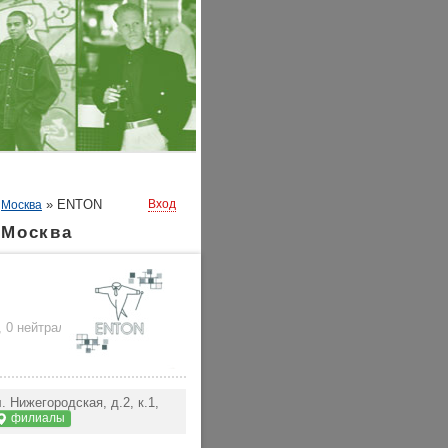
»
»
ENTON
Вход
Москва
 Москва
,
0 нейтральных
)
 Нижегородская, д.2, к.1,
филиалы