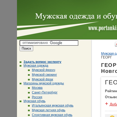
Мужская о
ГЕОРГ
Задать вопрос эксперту
ГЕОР
Мужская одежда
Мужской френч
Новг
Мужской смокинг
Мужской фрак
ГЕ
Магазины мужской одежды
Москва
Рейтин
Санкт-Петербург
Отзыв
Россия
Мужская обувь
+
Доб
Итальянская мужская обувь
Мужская летняя обувь
Спортивная мужская обувь