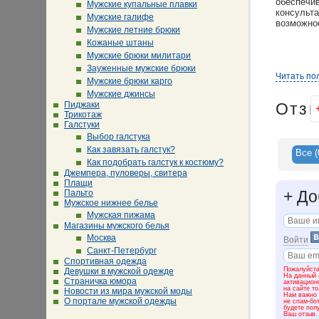
обеспечи
Мужские купальные плавки
консульта
Мужские галифе
возможно
Мужские летние брюки
Кожаные штаны
Мужские брюки милитари
Зауженные мужские брюки
Читать по
Мужские брюки карго
Мужские джинсы
Пиджаки
Отз
Трикотаж
Галстуки
Выбор галстука
Как завязать галстук?
Все
(
Как подобрать галстук к костюму?
Джемпера, пуловеры, свитера
Плащи
+
До
Пальто
Мужское нижнее белье
Мужская пижама
Магазины мужского белья
Москва
Войти
Санкт-Петербург
Спортивная одежда
Пожалуйста
Девушки в мужской одежде
На данный 
Страничка юмора
активацион
на сайте т
Новости из мира мужской моды
Нам важно 
О портале мужской одежды
не спам-бо
будете пол
Ваш отзыв.