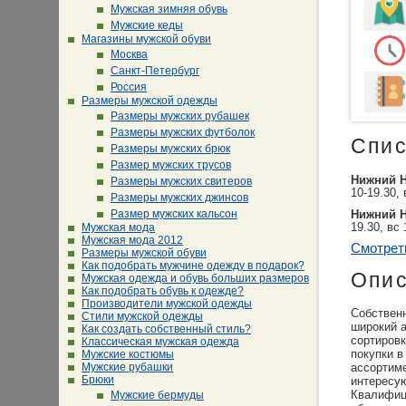
Мужская зимняя обувь
Мужские кеды
Магазины мужской обуви
Москва
Санкт-Петербург
Россия
Размеры мужской одежды
Размеры мужских рубашек
Размеры мужских футболок
Спис
Размеры мужских брюк
Размер мужских трусов
Нижний 
Размеры мужских свитеров
10-19.30, 
Размеры мужских джинсов
Размер мужских кальсон
Нижний 
Мужская мода
19.30, вс 
Мужская мода 2012
Смотрет
Размеры мужской обуви
Как подобрать мужчине одежду в подарок?
Опи
Мужская одежда и обувь больших размеров
Как подобрать обувь к одежде?
Производители мужской одежды
Собственн
Стили мужской одежды
широкий а
Как создать собственный стиль?
сортировк
Классическая мужская одежда
покупки в
Мужские костюмы
Мужские рубашки
ассортиме
Брюки
интересую
Квалифиц
Мужские бермуды