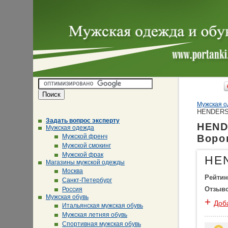
Мужская о
HENDER
Задать вопрос эксперту
HEND
Мужская одежда
Мужской френч
Воро
Мужской смокинг
Мужской фрак
HE
Магазины мужской одежды
Москва
Рейтин
Санкт-Петербург
Отзыв
Россия
Мужская обувь
+
Доб
Итальянская мужская обувь
Мужская летняя обувь
Спортивная мужская обувь