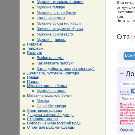
Мужские купальные плавки
Для созд
Мужские галифе
от лучших
настояще
Мужские летние брюки
вид.
Кожаные штаны
Читать по
Мужские брюки милитари
HENDERSO
Зауженные мужские брюки
— Лауреат
Мужские брюки карго
обувь, ак
Отз
— Награда
Мужские джинсы
российск
Пиджаки
— Наград
Трикотаж
ежегодной
Галстуки
Все
(
Выбор галстука
В 2010 г
Как завязать галстук?
хоккея Р
Как подобрать галстук к костюму?
Хоккеист
+
До
Джемпера, пуловеры, свитера
официаль
Плащи
Пальто
HENDERSO
Мужское нижнее белье
Мужская пижама
Войти
Магазины мужского белья
Москва
Пожалуйста
Санкт-Петербург
На данный 
активацион
Спортивная одежда
на сайте т
Девушки в мужской одежде
Нам важно 
не спам-бо
Страничка юмора
будете пол
Новости из мира мужской моды
Ваш отзыв.
О портале мужской одежды
Оценка