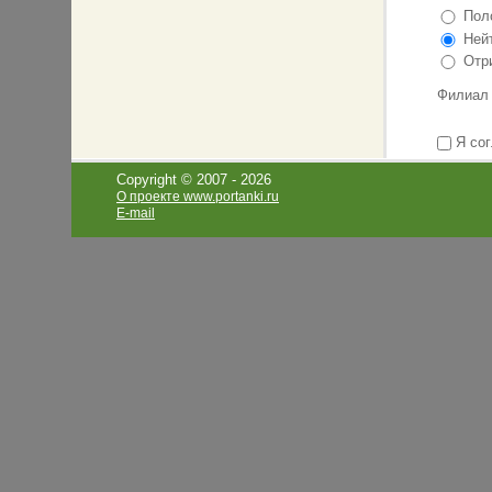
Поло
Нейт
Отри
Филиал
Я сог
Copyright © 2007 -
2026
О проекте www.portanki.ru
E-mail