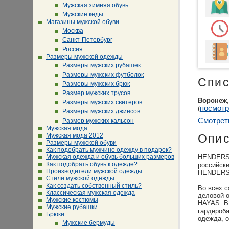
Мужская зимняя обувь
Мужские кеды
Магазины мужской обуви
Москва
Санкт-Петербург
Россия
Размеры мужской одежды
Размеры мужских рубашек
Размеры мужских футболок
Спис
Размеры мужских брюк
Размер мужских трусов
Воронеж
Размеры мужских свитеров
посмотр
(
Размеры мужских джинсов
Смотрет
Размер мужских кальсон
Мужская мода
Мужская мода 2012
Опи
Размеры мужской обуви
Как подобрать мужчине одежду в подарок?
Мужская одежда и обувь больших размеров
HENDERSO
Как подобрать обувь к одежде?
российск
Производители мужской одежды
HENDERSON
Стили мужской одежды
Как создать собственный стиль?
Во всех 
Классическая мужская одежда
деловой 
Мужские костюмы
HAYAS. В
Мужские рубашки
гардероба
Брюки
одежда, о
Мужские бермуды