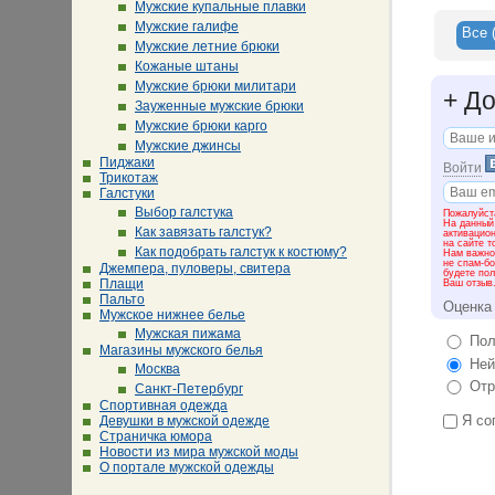
Мужские купальные плавки
Мужские галифе
Все
Мужские летние брюки
Кожаные штаны
Мужские брюки милитари
+
До
Зауженные мужские брюки
Мужские брюки карго
Мужские джинсы
Пиджаки
Войти
Трикотаж
Галстуки
Выбор галстука
Пожалуйста
На данный
Как завязать галстук?
активацио
на сайте т
Как подобрать галстук к костюму?
Нам важно 
не спам-бо
Джемпера, пуловеры, свитера
будете пол
Плащи
Ваш отзыв
Пальто
Оценка
Мужское нижнее белье
Мужская пижама
Пол
Магазины мужского белья
Ней
Москва
Отр
Санкт-Петербург
Спортивная одежда
Я со
Девушки в мужской одежде
Страничка юмора
Новости из мира мужской моды
О портале мужской одежды