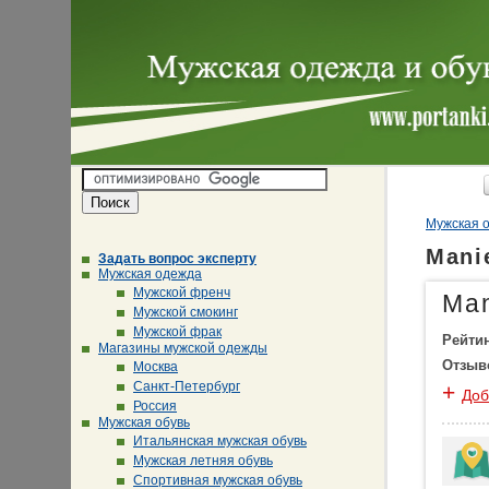
Мужская о
Mani
Задать вопрос эксперту
Мужская одежда
Мужской френч
Man
Мужской смокинг
Мужской фрак
Рейти
Магазины мужской одежды
Отзыв
Москва
Санкт-Петербург
+
Доб
Россия
Мужская обувь
Итальянская мужская обувь
Мужская летняя обувь
Спортивная мужская обувь