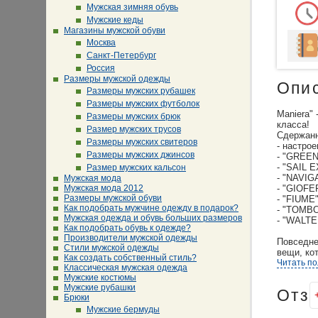
Мужская зимняя обувь
Мужские кеды
Магазины мужской обуви
Москва
Санкт-Петербург
Россия
Размеры мужской одежды
Опи
Размеры мужских рубашек
Размеры мужских футболок
Maniera"
Размеры мужских брюк
класса!
Размер мужских трусов
Сдержанн
Размеры мужских свитеров
- настро
Размеры мужских джинсов
- "GREE
- "SAIL 
Размер мужских кальсон
- "NAVIG
Мужская мода
Мужская мода 2012
- "GIOFE
Размеры мужской обуви
- "FIUME
Как подобрать мужчине одежду в подарок?
- "TOMBO
Мужская одежда и обувь больших размеров
- "WALTE
Как подобрать обувь к одежде?
Производители мужской одежды
Повседне
Стили мужской одежды
вещи, ко
Как создать собственный стиль?
Читать п
Классическая мужская одежда
Мужские костюмы
Мужские рубашки
Отз
Брюки
Мужские бермуды