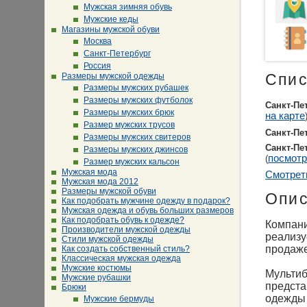
Мужская зимняя обувь
Мужские кеды
Магазины мужской обуви
Москва
Санкт-Петербург
Россия
Размеры мужской одежды
Спис
Размеры мужских рубашек
Размеры мужских футболок
Санкт-Пе
Размеры мужских брюк
на карте
Размер мужских трусов
Санкт-Пе
Размеры мужских свитеров
Санкт-Пе
Размеры мужских джинсов
посмотр
(
Размер мужских кальсон
Мужская мода
Смотрет
Мужская мода 2012
Размеры мужской обуви
Опи
Как подобрать мужчине одежду в подарок?
Мужская одежда и обувь больших размеров
Как подобрать обувь к одежде?
Компани
Производители мужской одежды
реализу
Стили мужской одежды
продаже
Как создать собственный стиль?
Классическая мужская одежда
Мужские костюмы
Мульти
Мужские рубашки
предста
Брюки
одежды 
Мужские бермуды