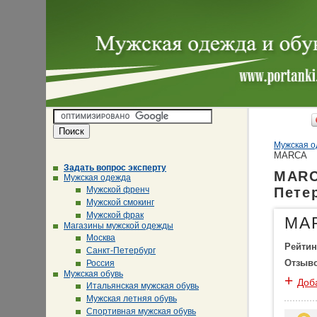
Мужская о
MARCA
Задать вопрос эксперту
MARC
Мужская одежда
Мужской френч
Пете
Мужской смокинг
Мужской фрак
MA
Магазины мужской одежды
Москва
Рейтин
Санкт-Петербург
Отзыв
Россия
Мужская обувь
+
Доб
Итальянская мужская обувь
Мужская летняя обувь
Спортивная мужская обувь