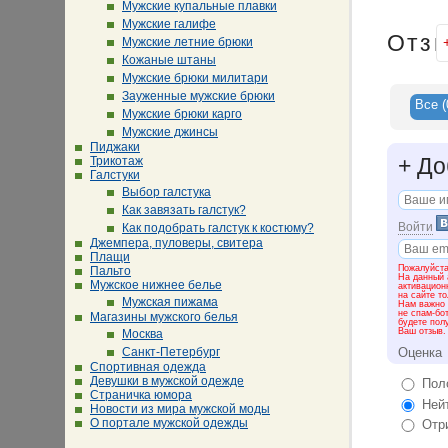
Мужские купальные плавки
Мужские галифе
Отз
Мужские летние брюки
Кожаные штаны
Мужские брюки милитари
Зауженные мужские брюки
Все
(
Мужские брюки карго
Мужские джинсы
Пиджаки
+
До
Трикотаж
Галстуки
Выбор галстука
Как завязать галстук?
Войти
Как подобрать галстук к костюму?
Джемпера, пуловеры, свитера
Плащи
Пожалуйста
Пальто
На данный 
Мужское нижнее белье
активацион
на сайте т
Мужская пижама
Нам важно 
не спам-бо
Магазины мужского белья
будете пол
Ваш отзыв.
Москва
Оценка
Санкт-Петербург
Спортивная одежда
Девушки в мужской одежде
Поло
Страничка юмора
Нейт
Новости из мира мужской моды
О портале мужской одежды
Отри