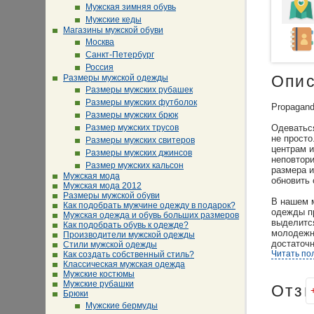
Мужская зимняя обувь
Мужские кеды
Магазины мужской обуви
Москва
Санкт-Петербург
Россия
Размеры мужской одежды
Опи
Размеры мужских рубашек
Размеры мужских футболок
Propagand
Размеры мужских брюк
Размер мужских трусов
Одеватьс
не просто
Размеры мужских свитеров
центрам 
Размеры мужских джинсов
неповтори
Размер мужских кальсон
размера и
Мужская мода
обновить 
Мужская мода 2012
Размеры мужской обуви
В нашем 
Как подобрать мужчине одежду в подарок?
одежды пр
Мужская одежда и обувь больших размеров
выделится
Как подобрать обувь к одежде?
молодежн
Производители мужской одежды
достаточн
Стили мужской одежды
верхней 
Читать по
Как создать собственный стиль?
Классическая мужская одежда
Мужские костюмы
Не зависи
Мужские рубашки
одежды с
Отз
Брюки
будет чув
Мужские бермуды
постоянно