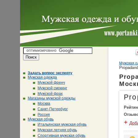
Мужская о
Propadand
Задать вопрос эксперту
Prop
Мужская одежда
Мужской френч
Моск
Мужской смокинг
Мужской фрак
Pro
Магазины мужской одежды
Москва
Рейтин
Санкт-Петербург
Отзыв
Россия
Мужская обувь
+
Доб
Итальянская мужская обувь
Мужская летняя обувь
Спортивная мужская обувь