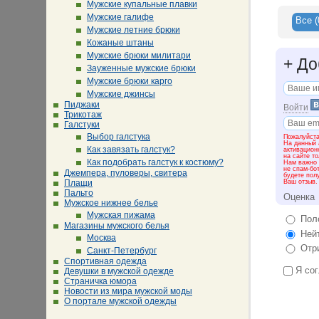
приобрес
Мужские купальные плавки
Мужские галифе
Все
(
Одежда с
Мужские летние брюки
стереоти
Кожаные штаны
мира и лю
Мужские брюки милитари
же стреми
+
До
бизнесме
Зауженные мужские брюки
атлетиче
Мужские брюки карго
мужскую о
Мужские джинсы
больших 
Пиджаки
Войти
Трикотаж
Галстуки
Выбор галстука
Пожалуйста
На данный 
Как завязать галстук?
активацион
на сайте т
Как подобрать галстук к костюму?
Нам важно 
не спам-бо
Джемпера, пуловеры, свитера
будете пол
Ваш отзыв.
Плащи
Пальто
Оценка
Мужское нижнее белье
Мужская пижама
Поло
Магазины мужского белья
Нейт
Москва
Отри
Санкт-Петербург
Спортивная одежда
Я сог
Девушки в мужской одежде
Страничка юмора
Новости из мира мужской моды
О портале мужской одежды