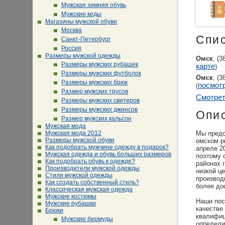
Мужская зимняя обувь
Мужские кеды
Магазины мужской обуви
Москва
Спи
Санкт-Петербург
Россия
Размеры мужской одежды
Омск
, (
Размеры мужских рубашек
карте
)
Размеры мужских футболок
Омск
, (
Размеры мужских брюк
посмотр
(
Размер мужских трусов
Смотрет
Размеры мужских свитеров
Размеры мужских джинсов
Опи
Размер мужских кальсон
Мужская мода
Мужская мода 2012
Мы предс
Размеры мужской обуви
омском р
Как подобрать мужчине одежду в подарок?
апреле 2
Мужская одежда и обувь больших размеров
поэтому 
Как подобрать обувь к одежде?
районах 
Производители мужской одежды
низкой ц
Стили мужской одежды
производ
Как создать собственный стиль?
более до
Классическая мужская одежда
Мужские костюмы
Наши пос
Мужские рубашки
качестве
Брюки
квалифиц
Мужские бермуды
определи