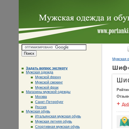
Мужская о
Шифо
Задать вопрос эксперту
Мужская одежда
Мужской френч
Ши
Мужской смокинг
Мужской фрак
Рейти
Магазины мужской одежды
Отзыв
Москва
Санкт-Петербург
+
Доб
Россия
Мужская обувь
Итальянская мужская обувь
Мужская летняя обувь
Спортивная мужская обувь