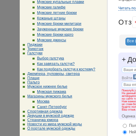
Мужские купальные плавки
Мужские галифе
В магази
Читать п
Мужские летние брюки
возрастн
футболки
Кожаные штаны
Отз
красивое
Мужские брюки милитари
«Шифонье
Зауженные мужские брюки
тех кто 
Мужские брюки карго
оптовых 
Мужские джинсы
зависимо
Все
Пиджаки
Трикотаж
Галстуки
+
До
Выбор галстука
Как завязать галстук?
Как подобрать галстук к костюму?
Джемпера, пуловеры, свитера
Войти
Плащи
Пальто
Мужское нижнее белье
Пожалуйста
Мужская пижама
На данный
Магазины мужского белья
активацио
на сайте т
Москва
Нам важно 
не спам-бо
Санкт-Петербург
будете пол
Ваш отзыв
Спортивная одежда
Девушки в мужской одежде
Оценка
Страничка юмора
Новости из мира мужской моды
Пол
О портале мужской одежды
Ней