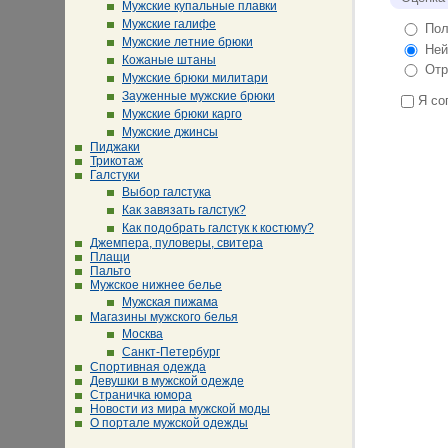
Мужские купальные плавки
Мужские галифе
Пол
Мужские летние брюки
Ней
Кожаные штаны
Отр
Мужские брюки милитари
Зауженные мужские брюки
Я со
Мужские брюки карго
Мужские джинсы
Пиджаки
Трикотаж
Галстуки
Выбор галстука
Как завязать галстук?
Как подобрать галстук к костюму?
Джемпера, пуловеры, свитера
Плащи
Пальто
Мужское нижнее белье
Мужская пижама
Магазины мужского белья
Москва
Санкт-Петербург
Спортивная одежда
Девушки в мужской одежде
Страничка юмора
Новости из мира мужской моды
О портале мужской одежды