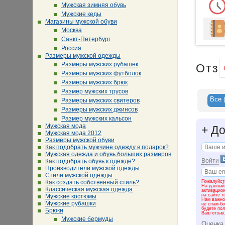
Мужская зимняя обувь
Мужские кеды
Магазины мужской обуви
Москва
Санкт-Петербург
Россия
Размеры мужской одежды
Размеры мужских рубашек
Отз
Размеры мужских футболок
Размеры мужских брюк
Размер мужских трусов
Все
Размеры мужских свитеров
Размеры мужских джинсов
Размер мужских кальсон
Мужская мода
+
До
Мужская мода 2012
Размеры мужской обуви
Как подобрать мужчине одежду в подарок?
Мужская одежда и обувь больших размеров
Войти
Как подобрать обувь к одежде?
Производители мужской одежды
Стили мужской одежды
Пожалуйста
Как создать собственный стиль?
На данный
Классическая мужская одежда
активацио
на сайте т
Мужские костюмы
Нам важно 
Мужские рубашки
не спам-бо
будете пол
Брюки
Ваш отзыв
Мужские бермуды
Оценка