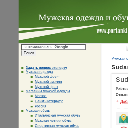
Мужская о
Suda
Задать вопрос эксперту
Мужская одежда
Мужской френч
Sud
Мужской смокинг
Мужской фрак
Рейти
Магазины мужской одежды
Отзыв
Москва
+
Санкт-Петербург
Доб
Россия
Мужская обувь
Итальянская мужская обувь
Мужская летняя обувь
Спортивная мужская обувь