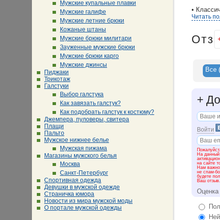
Мужские купальные плавки
• Класси
Мужские галифе
строгий 
Читать п
Мужские летние брюки
Кожаные штаны
• Повсед
Отз
Мужские брюки милитари
движений
Зауженные мужские брюки
• Одежда
Мужские брюки карго
приобрес
Мужские джинсы
вечеринк
Все
Пиджаки
Трикотаж
• Домашн
Галстуки
вашу пов
Выбор галстука
+
До
Как завязать галстук?
• Аксесс
Как подобрать галстук к костюму?
любой се
Джемпера, пуловеры, свитера
Плащи
Чтобы по
Войти
Пальто
выбирают
Мужское нижнее белье
от прове
Мужская пижама
авангард
Пожалуйста
На данный
Магазины мужского белья
активацио
на сайте т
Москва
Вы не за
Нам важно 
правильн
не спам-бо
Санкт-Петербург
будете пол
удобная 
Спортивная одежда
Ваш отзыв
Девушки в мужской одежде
Оценка
Коллекци
Страничка юмора
Новости из мира мужской моды
Пол
О портале мужской одежды
На сайте
семьей и
Ней