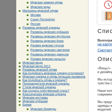
Мужская зимняя обувь
Мужские кеды
Магазины мужской обуви
Москва
Санкт-Петербург
Россия
Размеры мужской одежды
Спи
Размеры мужских рубашек
Размеры мужских футболок
Волгогр
Размеры мужских брюк
на карте
Размер мужских трусов
Размеры мужских свитеров
Смотрет
Размеры мужских джинсов
Опи
Размер мужских кальсон
Мужская мода
Мужская мода 2012
«Вещь!» 
Размеры мужской обуви
и дизайн
Как подобрать мужчине одежду в подарок?
Мужская одежда и обувь больших размеров
Мы исход
Как подобрать обувь к одежде?
чувства 
Производители мужской одежды
Стили мужской одежды
Наши кол
Как создать собственный стиль?
Классическая мужская одежда
современ
Мужские костюмы
Мужские рубашки
Мы предл
Брюки
одежды и
Мужские бермуды
моделей 