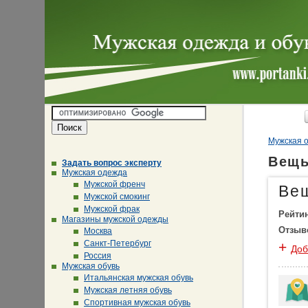
Мужская о
Вещь
Задать вопрос эксперту
Мужская одежда
Мужской френч
Ве
Мужской смокинг
Мужской фрак
Рейти
Магазины мужской одежды
Отзыв
Москва
Санкт-Петербург
+
Доб
Россия
Мужская обувь
Итальянская мужская обувь
Мужская летняя обувь
Спортивная мужская обувь