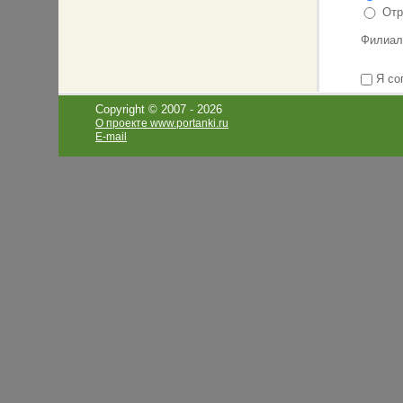
Отр
Также в 
подогнат
Филиал
Ждем Ва
Я со
Copyright © 2007 -
2026
О проекте www.portanki.ru
E-mail