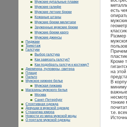
востре
Мужские купальные плавки
металли
Мужские галифе
есть че
Мужские летние брюки
опирать
Кожаные штаны
мужские
Мужские брюки милитари
геометр
Зауженные мужские брюки
классик
Мужские брюки карго
Размер 
Мужские джинсы
мужском
Пиджаки
Трикотаж
пользов
Галстуки
Причем
Выбор галстука
пластик
Как завязать галстук?
Кроме т
Как подобрать галстук к костюму?
гигантс
Джемпера, пуловеры, свитера
на этой
Плащи
предста
Пальто
Мужское нижнее белье
В корпу
Мужская пижама
минимум
Магазины мужского белья
важные 
Москва
несмот
Санкт-Петербург
тонкие 
Спортивная одежда
почитат
Девушки в мужской одежде
Страничка юмора
т.е. вс
Новости из мира мужской моды
Источн
О портале мужской одежды