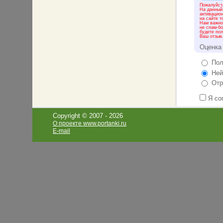
Пожалуйста
На данный
активацио
на сайте т
Нам важно 
не спам-бо
будете пол
Ваш отзыв
Оценка
Пол
Ней
Отр
Я со
Copyright © 2007 -
2026
О проекте www.portanki.ru
E-mail