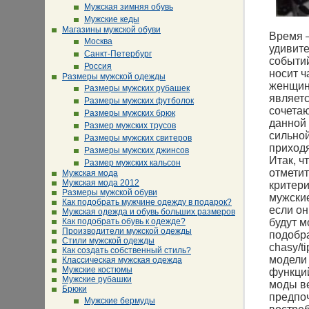
Мужская зимняя обувь
Мужские кеды
Магазины мужской обуви
Время –
Москва
удивите
Санкт-Петербург
событий
Россия
носит ч
Размеры мужской одежды
женщины
Размеры мужских рубашек
являет
Размеры мужских футболок
сочетаю
Размеры мужских брюк
данной 
Размер мужских трусов
сильной
Размеры мужских свитеров
приходя
Размеры мужских джинсов
Итак, ч
Размер мужских кальсон
отметит
Мужская мода
Мужская мода 2012
критери
Размеры мужской обуви
мужские
Как подобрать мужчине одежду в подарок?
если о
Мужская одежда и обувь больших размеров
Как подобрать обувь к одежде?
будут м
Производители мужской одежды
подобра
Стили мужской одежды
chasy/t
Как создать собственный стиль?
модели
Классическая мужская одежда
Мужские костюмы
функци
Мужские рубашки
моды ве
Брюки
предпоч
Мужские бермуды