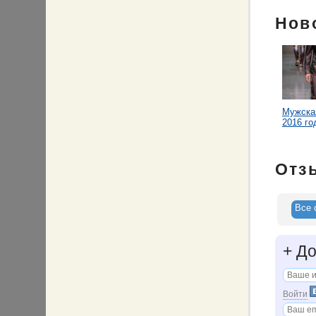
Нов
Мужска
2016 го
Отз
Все 
+
До
Войти