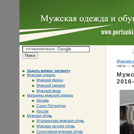
Мужская о
часы — м
Задать вопрос эксперту
Мужс
Мужская одежда
Мужской френч
2016
Мужской смокинг
Мужской фрак
Магазины мужской одежды
Москва
Санкт-Петербург
Россия
Мужская обувь
Итальянская мужская обувь
Мужская летняя обувь
Спортивная мужская обувь