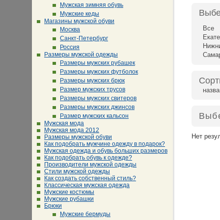
Мужская зимняя обувь
Выбе
Мужские кеды
Магазины мужской обуви
Все
Москва
Екате
Санкт-Петербург
Нижн
Россия
Размеры мужской одежды
Сама
Размеры мужских рубашек
Размеры мужских футболок
Сорт
Размеры мужских брюк
Размер мужских трусов
назв
Размеры мужских свитеров
Размеры мужских джинсов
Выб
Размер мужских кальсон
Мужская мода
Мужская мода 2012
Нет резу
Размеры мужской обуви
Как подобрать мужчине одежду в подарок?
Мужская одежда и обувь больших размеров
Как подобрать обувь к одежде?
Производители мужской одежды
Стили мужской одежды
Как создать собственный стиль?
Классическая мужская одежда
Мужские костюмы
Мужские рубашки
Брюки
Мужские бермуды