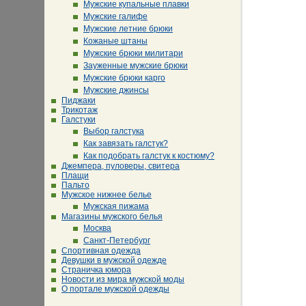
Мужские купальные плавки
Мужские галифе
Мужские летние брюки
Кожаные штаны
Мужские брюки милитари
Зауженные мужские брюки
Мужские брюки карго
Мужские джинсы
Пиджаки
Трикотаж
Галстуки
Выбор галстука
Как завязать галстук?
Как подобрать галстук к костюму?
Джемпера, пуловеры, свитера
Плащи
Пальто
Мужское нижнее белье
Мужская пижама
Магазины мужского белья
Москва
Санкт-Петербург
Спортивная одежда
Девушки в мужской одежде
Страничка юмора
Новости из мира мужской моды
О портале мужской одежды