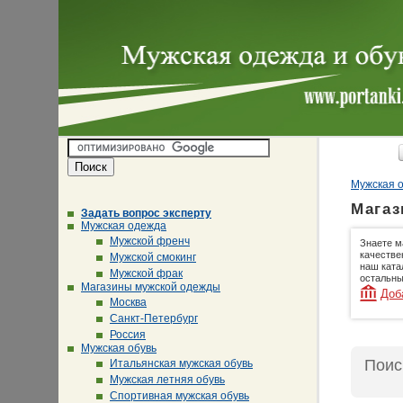
Мужская о
Магаз
Задать вопрос эксперту
Мужская одежда
Мужской френч
Знаете м
качестве
Мужской смокинг
наш ката
Мужской фрак
остальны
Магазины мужской одежды
Доб
Москва
Санкт-Петербург
Россия
Мужская обувь
Поис
Итальянская мужская обувь
Мужская летняя обувь
Спортивная мужская обувь