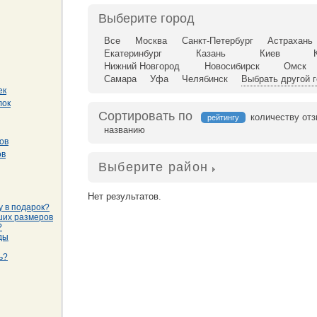
Выберите город
Все
Москва
Санкт-Петербург
Астрахань
Екатеринбург
Казань
Киев
Нижний Новгород
Новосибирск
Омск
Самара
Уфа
Челябинск
Выбрать другой 
ек
лок
Сортировать по
количеству от
рейтингу
названию
ов
ов
Выберите район
Нет результатов.
у в подарок?
ших размеров
?
ды
ь?