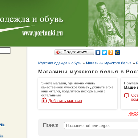
Поделиться…
»
»
Мужская одежда и обувь
Магазины мужского белья
Магазины мужского белья в Рос
Знаете магазин, где можно купить
Покупат
Ваше 
качественное мужское белье? Добавьте его в
наш каталог, поделитесь информацией с
Ост
остальными!
ком
Добавить магазин
Инфо
Поиск
увь
вь