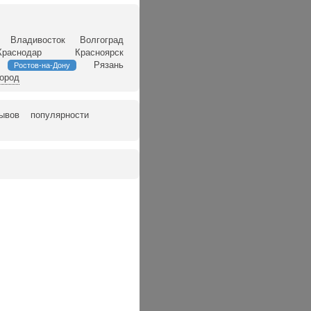
Владивосток
Волгоград
Краснодар
Красноярск
Рязань
Ростов-на-Дону
город
зывов
популярности