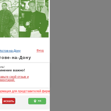
Вход
Ростов-на-Дону
тове-на-Дону
ель!
мнение важно!
авьте свой отзыв и
ментарий.
рмация для представителей фирм
на
карте