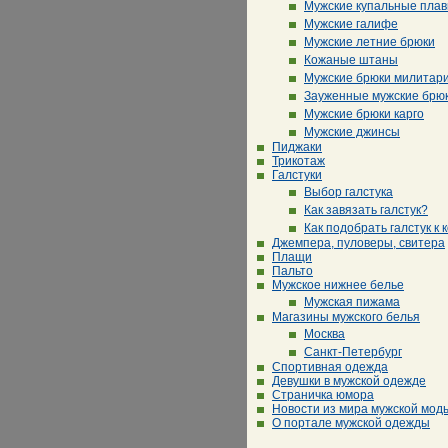
Мужские купальные плав
Мужские галифе
Мужские летние брюки
Кожаные штаны
Мужские брюки милитар
Зауженные мужские брю
Мужские брюки карго
Мужские джинсы
Пиджаки
Трикотаж
Галстуки
Выбор галстука
Как завязать галстук?
Как подобрать галстук к 
Джемпера, пуловеры, свитера
Плащи
Пальто
Мужское нижнее белье
Мужская пижама
Магазины мужского белья
Москва
Санкт-Петербург
Спортивная одежда
Девушки в мужской одежде
Страничка юмора
Новости из мира мужской мод
О портале мужской одежды