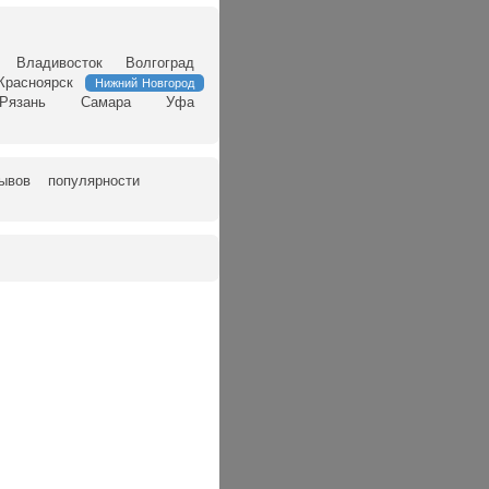
Владивосток
Волгоград
Красноярск
Нижний Новгород
Рязань
Самара
Уфа
зывов
популярности