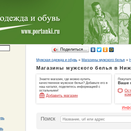
Поделиться…
»
»
Мужская одежда и обувь
Магазины мужского белья
Магазины мужского белья в Ни
Знаете магазин, где можно купить
Покупат
Ваше 
качественное мужское белье? Добавьте его в
наш каталог, поделитесь информацией с
Ост
остальными!
ком
Добавить магазин
Инфо
Поиск
увь
вь