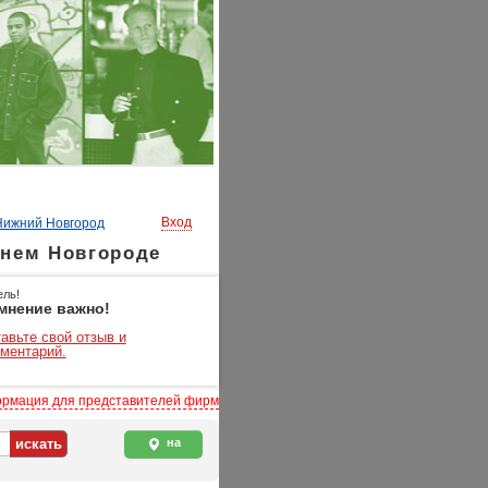
Вход
Нижний Новгород
жнем Новгороде
ель!
мнение важно!
авьте свой отзыв и
ментарий.
рмация для представителей фирм
на
карте