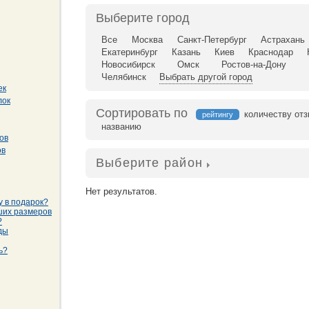
Выберите город
Все
Москва
Санкт-Петербург
Астрахань
Екатеринбург
Казань
Киев
Краснодар
Новосибирск
Омск
Ростов-на-Дону
Челябинск
Выбрать другой город
ек
лок
Сортировать по
количеству от
рейтингу
названию
ов
ов
Выберите район
Нет результатов.
у в подарок?
ших размеров
?
ды
ь?