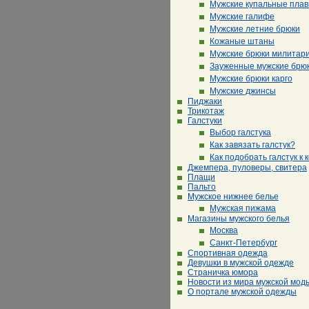
Мужские купальные плав
Мужские галифе
Мужские летние брюки
Кожаные штаны
Мужские брюки милитар
Зауженные мужские брю
Мужские брюки карго
Мужские джинсы
Пиджаки
Трикотаж
Галстуки
Выбор галстука
Как завязать галстук?
Как подобрать галстук к 
Джемпера, пуловеры, свитера
Плащи
Пальто
Мужское нижнее белье
Мужская пижама
Магазины мужского белья
Москва
Санкт-Петербург
Спортивная одежда
Девушки в мужской одежде
Страничка юмора
Новости из мира мужской мод
О портале мужской одежды