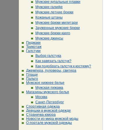
Мужские купальные плавки
Мужские галифе
Мужские летние брюки
Кожаные штаны
Мужские брюки милитари
Зауженные мужские брюки
Мужские брюки карго
Мужские джинсы
Пиджаки
Трикотаж
Галстуки
Выбор галстука
Как завязать галстук?
Как подобрать галстук к костюму?
Джемпера, пуловеры, свитера
Плащи
Пальто
Мужское нижнее белье
Мужская пижама
Магазины мужского белья
Москва
Санкт-Петербург
Спортивная одежда
Девушки в мужской одежде
Страничка юмора
Новости из мира мужской моды
О портале мужской одежды