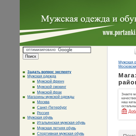
Мужская о
Московск
Задать вопрос эксперту
Мага
Мужская одежда
райо
Мужской френч
Мужской смокинг
Мужской фрак
Знаете м
Магазины мужской одежды
качестве
Москва
наш ката
остальны
Санкт-Петербург
Доб
Россия
Мужская обувь
Итальянская мужская обувь
Мужская летняя обувь
Спортивная мужская обувь