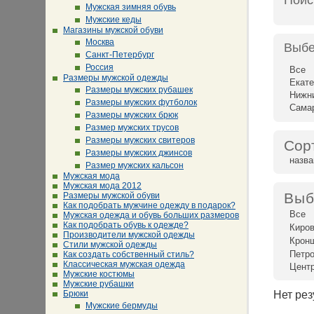
Поис
Мужская зимняя обувь
Мужские кеды
Магазины мужской обуви
Москва
Выбе
Санкт-Петербург
Россия
Все
Размеры мужской одежды
Екате
Размеры мужских рубашек
Нижн
Размеры мужских футболок
Сама
Размеры мужских брюк
Размер мужских трусов
Размеры мужских свитеров
Сор
Размеры мужских джинсов
назв
Размер мужских кальсон
Мужская мода
Мужская мода 2012
Выб
Размеры мужской обуви
Как подобрать мужчине одежду в подарок?
Все
Мужская одежда и обувь больших размеров
Как подобрать обувь к одежде?
Киров
Производители мужской одежды
Крон
Стили мужской одежды
Петр
Как создать собственный стиль?
Классическая мужская одежда
Цент
Мужские костюмы
Мужские рубашки
Брюки
Нет рез
Мужские бермуды