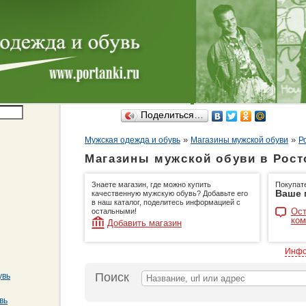
Поделиться…
»
»
Мужская одежда и обувь
Магазины мужской обуви
Р
Магазины мужской обуви в Рост
Знаете магазин, где можно купить
Покупат
Ваше 
качественную мужскую обувь? Добавьте его
в наш каталог, поделитесь информацией с
Ост
остальными!
ком
Добавить магазин
Инфо
Поиск
увь
вь