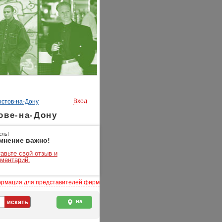
Вход
остов-на-Дону
ове-на-Дону
ель!
мнение важно!
авьте свой отзыв и
ментарий.
рмация для представителей фирм
на
карте