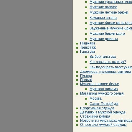
Мужские купальные плав
Мужские галифе
Мужские летние брюки
Кожаные штаны
Мужские брюки милитар
Зауженные мужские брю
Мужские брюки карго
Мужские джинсы
Пиджаки
Трикотаж
Галстуки
Выбор галстука
Как завязать галстук?
Как подобрать галстук к 
Джемпера, пуловеры, свитера
Плащи
Пальто
Мужское нижнее белье
Мужская пижама
Магазины мужского белья
Москва
Санкт-Петербург
Спортивная одежда
Девушки в мужской одежде
Страничка юмора
Новости из мира мужской мод
О портале мужской одежды