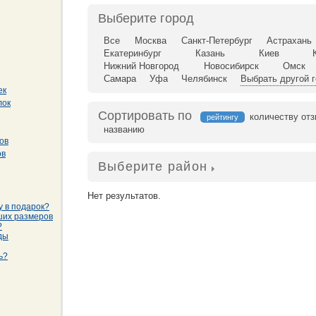
Выберите город
Все
Москва
Санкт-Петербург
Астрахань
Екатеринбург
Казань
Киев
Нижний Новгород
Новосибирск
Омск
Самара
Уфа
Челябинск
Выбрать другой 
ек
лок
Сортировать по
количеству от
рейтингу
названию
ов
ов
Выберите район
Нет результатов.
у в подарок?
ших размеров
?
ды
ь?