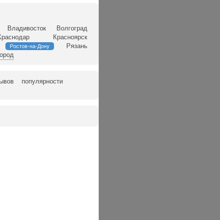
Владивосток
Волгоград
Краснодар
Красноярск
Рязань
Ростов-на-Дону
город
зывов
популярности