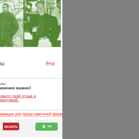
Вход
фа
ель!
мнение важно!
авьте свой отзыв и
ментарий.
рмация для представителей фирм
на
карте