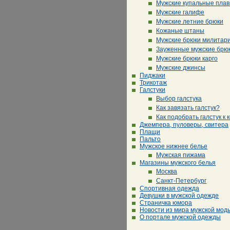
Мужские купальные плав
Мужские галифе
Мужские летние брюки
Кожаные штаны
Мужские брюки милитар
Зауженные мужские брю
Мужские брюки карго
Мужские джинсы
Пиджаки
Трикотаж
Галстуки
Выбор галстука
Как завязать галстук?
Как подобрать галстук к 
Джемпера, пуловеры, свитера
Плащи
Пальто
Мужское нижнее белье
Мужская пижама
Магазины мужского белья
Москва
Санкт-Петербург
Спортивная одежда
Девушки в мужской одежде
Страничка юмора
Новости из мира мужской мод
О портале мужской одежды