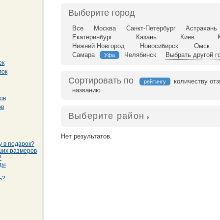
Выберите город
Все
Москва
Санкт-Петербург
Астрахань
Екатеринбург
Казань
Киев
Нижний Новгород
Новосибирск
Омск
Самара
Челябинск
Выбрать другой г
Уфа
ек
лок
Сортировать по
количеству от
рейтингу
названию
ов
ов
Выберите район
Нет результатов.
у в подарок?
ших размеров
?
ды
ь?