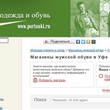
Поделиться…
»
»
Мужская одежда и обувь
Магазины мужской обуви
У
Магазины мужской обуви в Уфе
Знаете магазин, где можно купить
Покупат
Ваше 
качественную мужскую обувь? Добавьте его
в наш каталог, поделитесь информацией с
Ост
остальными!
ком
Добавить магазин
Инфо
Поиск
увь
вь