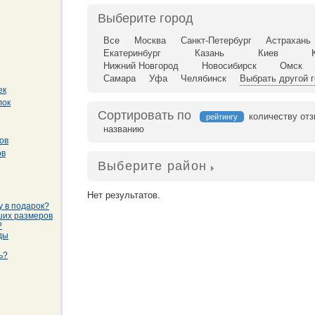
Выберите город
Все
Москва
Санкт-Петербург
Астрахань
Екатеринбург
Казань
Киев
Нижний Новгород
Новосибирск
Омск
Самара
Уфа
Челябинск
Выбрать другой 
ек
лок
Сортировать по
количеству от
рейтингу
названию
ов
ов
Выберите район
Нет результатов.
у в подарок?
ших размеров
?
ды
ь?