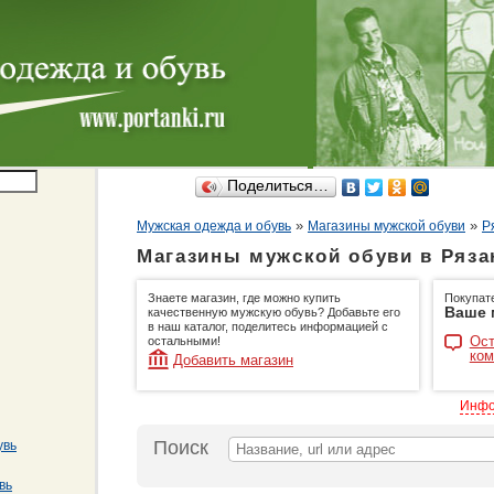
Поделиться…
»
»
Мужская одежда и обувь
Магазины мужской обуви
Р
Магазины мужской обуви в Ряза
Знаете магазин, где можно купить
Покупат
Ваше 
качественную мужскую обувь? Добавьте его
в наш каталог, поделитесь информацией с
Ост
остальными!
ком
Добавить магазин
Инфо
Поиск
увь
вь