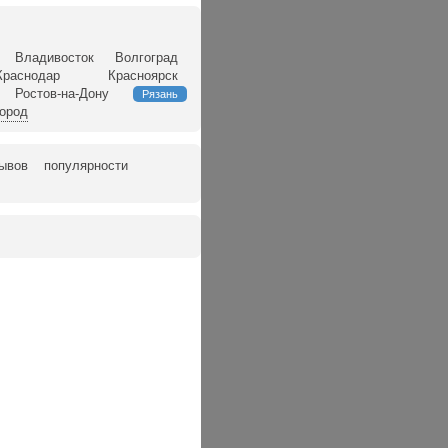
Владивосток
Волгоград
Краснодар
Красноярск
Ростов-на-Дону
Рязань
город
зывов
популярности