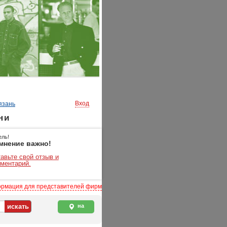
Вход
язань
ни
ель!
мнение важно!
авьте свой отзыв и
ментарий.
рмация для представителей фирм
на
карте