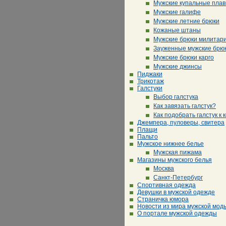
Мужские купальные плав
Мужские галифе
Мужские летние брюки
Кожаные штаны
Мужские брюки милитар
Зауженные мужские брю
Мужские брюки карго
Мужские джинсы
Пиджаки
Трикотаж
Галстуки
Выбор галстука
Как завязать галстук?
Как подобрать галстук к 
Джемпера, пуловеры, свитера
Плащи
Пальто
Мужское нижнее белье
Мужская пижама
Магазины мужского белья
Москва
Санкт-Петербург
Спортивная одежда
Девушки в мужской одежде
Страничка юмора
Новости из мира мужской мод
О портале мужской одежды