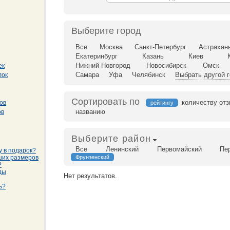
Выберите город
Все
Москва
Санкт-Петербург
Астрахан
Екатеринбург
Казань
Киев
Нижний Новгород
Новосибирск
Омск
ек
Самара
Уфа
Челябинск
Выбрать другой 
лок
Сортировать по
количеству от
ов
рейтингу
названию
ов
Выберите район
Все
Ленинский
Первомайский
Пе
у в подарок?
ших размеров
Фрунзенский
?
ды
Нет результатов.
ь?