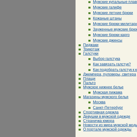
Мужские купальные плав
Мужские галифе
Мужские летние брюки
Кожаные штаны
Мужские брюки милитар
Зауженные мужские брю
Мужские брюки карго
Мужские джинсы
Пиджаки
Трикотаж
Галстуки
Выбор галстука
Как завязать галстук?
Как подобрать галстук к 
Джемпера, пуловеры, свитера
Плащи
Пальто
Мужское нижнее белье
Мужская пижама
Магазины мужского белья
Москва
Санкт-Петербург
Спортивная одежда
Девушки в мужской одежде
Страничка юмора
Новости из мира мужской мод
О портале мужской одежды