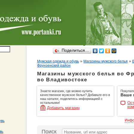
Поделиться…
»
»
Мужская одежда и обувь
Магазины мужского белья
Фрунзенский район
Магазины мужского белья во Фр
во Владивостоке
Знаете магазин, где можно купить
Покупат
Ваше 
качественное мужское белье? Добавьте его в
наш каталог, поделитесь информацией с
Ост
остальными!
ком
Добавить магазин
Инфо
увь
Поиск
вь