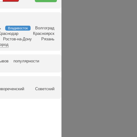
карте
ь
Волгоград
Владивосток
Краснодар
Красноярск
Ростов-на-Дону
Рязань
город
зывов
популярности
рвореченский
Советский