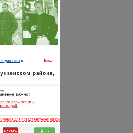
»
Вход
Владивосток
унзенском районе,
ель!
мнение важно!
авьте свой отзыв и
ментарий.
рмация для представителей фирм
на