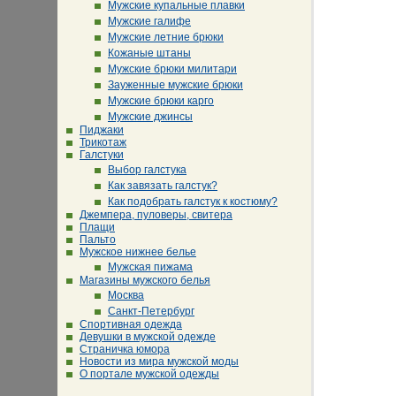
Мужские купальные плавки
Мужские галифе
Мужские летние брюки
Кожаные штаны
Мужские брюки милитари
Зауженные мужские брюки
Мужские брюки карго
Мужские джинсы
Пиджаки
Трикотаж
Галстуки
Выбор галстука
Как завязать галстук?
Как подобрать галстук к костюму?
Джемпера, пуловеры, свитера
Плащи
Пальто
Мужское нижнее белье
Мужская пижама
Магазины мужского белья
Москва
Санкт-Петербург
Спортивная одежда
Девушки в мужской одежде
Страничка юмора
Новости из мира мужской моды
О портале мужской одежды