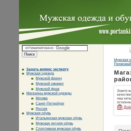
Мужская о
Первомай
Задать вопрос эксперту
Мага
Мужская одежда
райо
Мужской френч
Мужской смокинг
Мужской фрак
Знаете м
Магазины мужской одежды
качестве
Москва
наш ката
остальны
Санкт-Петербург
Доб
Россия
Мужская обувь
Итальянская мужская обувь
Мужская летняя обувь
Спортивная мужская обувь