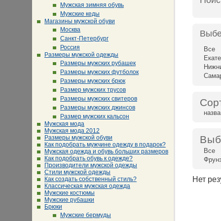
Поис
Мужская зимняя обувь
Мужские кеды
Магазины мужской обуви
Москва
Выбе
Санкт-Петербург
Россия
Все
Размеры мужской одежды
Екате
Размеры мужских рубашек
Нижн
Размеры мужских футболок
Сама
Размеры мужских брюк
Размер мужских трусов
Размеры мужских свитеров
Сор
Размеры мужских джинсов
назв
Размер мужских кальсон
Мужская мода
Мужская мода 2012
Выб
Размеры мужской обуви
Как подобрать мужчине одежду в подарок?
Все
Мужская одежда и обувь больших размеров
Как подобрать обувь к одежде?
Фрун
Производители мужской одежды
Стили мужской одежды
Нет рез
Как создать собственный стиль?
Классическая мужская одежда
Мужские костюмы
Мужские рубашки
Брюки
Мужские бермуды