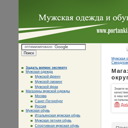
Мужская о
Свердловс
Задать вопрос эксперту
Мага
Мужская одежда
окру
Мужской френч
Мужской смокинг
Мужской фрак
Знаете м
Магазины мужской одежды
качестве
Москва
в наш ка
остальны
Санкт-Петербург
Доб
Россия
Мужская обувь
Итальянская мужская обувь
Мужская летняя обувь
Спортивная мужская обувь