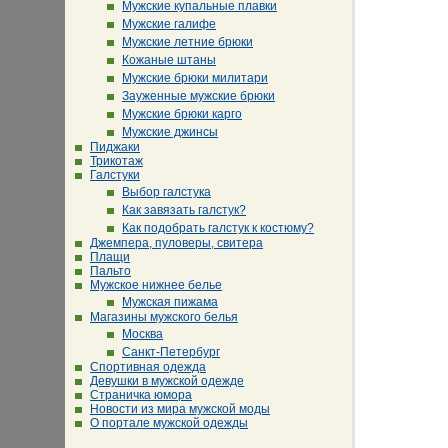
Мужские купальные плавки
Мужские галифе
Мужские летние брюки
Кожаные штаны
Мужские брюки милитари
Зауженные мужские брюки
Мужские брюки карго
Мужские джинсы
Пиджаки
Трикотаж
Галстуки
Выбор галстука
Как завязать галстук?
Как подобрать галстук к костюму?
Джемпера, пуловеры, свитера
Плащи
Пальто
Мужское нижнее белье
Мужская пижама
Магазины мужского белья
Москва
Санкт-Петербург
Спортивная одежда
Девушки в мужской одежде
Страничка юмора
Новости из мира мужской моды
О портале мужской одежды