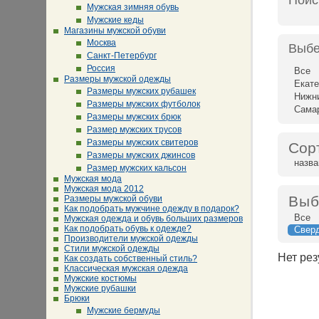
Поис
Мужская зимняя обувь
Мужские кеды
Магазины мужской обуви
Москва
Выбе
Санкт-Петербург
Россия
Все
Размеры мужской одежды
Екате
Размеры мужских рубашек
Нижн
Размеры мужских футболок
Сама
Размеры мужских брюк
Размер мужских трусов
Размеры мужских свитеров
Сор
Размеры мужских джинсов
назв
Размер мужских кальсон
Мужская мода
Мужская мода 2012
Выб
Размеры мужской обуви
Как подобрать мужчине одежду в подарок?
Все
Мужская одежда и обувь больших размеров
Как подобрать обувь к одежде?
Сверд
Производители мужской одежды
Стили мужской одежды
Нет рез
Как создать собственный стиль?
Классическая мужская одежда
Мужские костюмы
Мужские рубашки
Брюки
Мужские бермуды