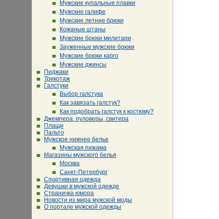
Мужские купальные плавки
Мужские галифе
Мужские летние брюки
Кожаные штаны
Мужские брюки милитари
Зауженные мужские брюки
Мужские брюки карго
Мужские джинсы
Пиджаки
Трикотаж
Галстуки
Выбор галстука
Как завязать галстук?
Как подобрать галстук к костюму?
Джемпера, пуловеры, свитера
Плащи
Пальто
Мужское нижнее белье
Мужская пижама
Магазины мужского белья
Москва
Санкт-Петербург
Спортивная одежда
Девушки в мужской одежде
Страничка юмора
Новости из мира мужской моды
О портале мужской одежды