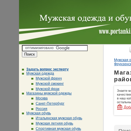
Мужская о
Фрунзенс
Задать вопрос эксперту
Мага
Мужская одежда
райо
Мужской френч
Мужской смокинг
Мужской фрак
Знаете м
Магазины мужской одежды
качестве
Москва
в наш ка
остальны
Санкт-Петербург
Доб
Россия
Мужская обувь
Итальянская мужская обувь
Мужская летняя обувь
Спортивная мужская обувь