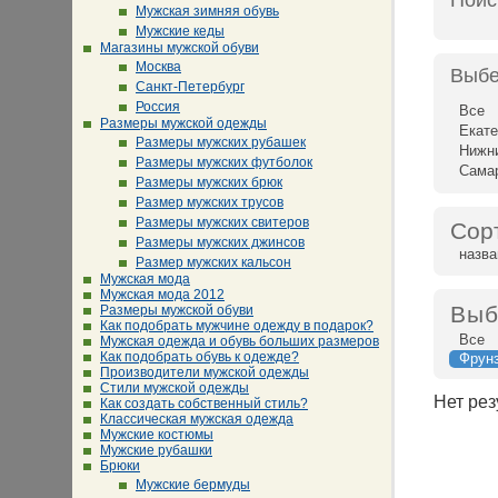
Поис
Мужская зимняя обувь
Мужские кеды
Магазины мужской обуви
Москва
Выбе
Санкт-Петербург
Россия
Все
Размеры мужской одежды
Екате
Размеры мужских рубашек
Нижн
Размеры мужских футболок
Сама
Размеры мужских брюк
Размер мужских трусов
Размеры мужских свитеров
Сор
Размеры мужских джинсов
назв
Размер мужских кальсон
Мужская мода
Мужская мода 2012
Выб
Размеры мужской обуви
Как подобрать мужчине одежду в подарок?
Все
Мужская одежда и обувь больших размеров
Как подобрать обувь к одежде?
Фрун
Производители мужской одежды
Стили мужской одежды
Нет рез
Как создать собственный стиль?
Классическая мужская одежда
Мужские костюмы
Мужские рубашки
Брюки
Мужские бермуды