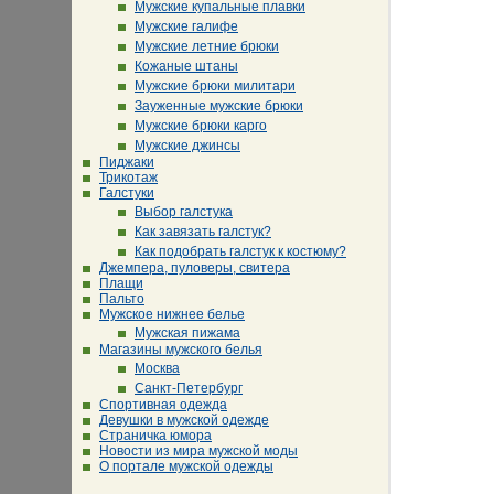
Мужские купальные плавки
Мужские галифе
Мужские летние брюки
Кожаные штаны
Мужские брюки милитари
Зауженные мужские брюки
Мужские брюки карго
Мужские джинсы
Пиджаки
Трикотаж
Галстуки
Выбор галстука
Как завязать галстук?
Как подобрать галстук к костюму?
Джемпера, пуловеры, свитера
Плащи
Пальто
Мужское нижнее белье
Мужская пижама
Магазины мужского белья
Москва
Санкт-Петербург
Спортивная одежда
Девушки в мужской одежде
Страничка юмора
Новости из мира мужской моды
О портале мужской одежды