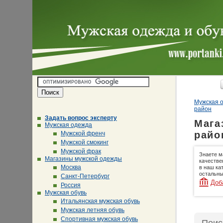
Мужская о
район
Задать вопрос эксперту
Мага
Мужская одежда
райо
Мужской френч
Мужской смокинг
Мужской фрак
Знаете м
Магазины мужской одежды
качестве
Москва
в наш ка
остальны
Санкт-Петербург
Доб
Россия
Мужская обувь
Итальянская мужская обувь
Мужская летняя обувь
Спортивная мужская обувь