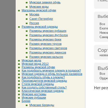
Поис
Мужская зимняя обувь
Мужские кеды
Магазины мужской обуви
Москва
Выбе
Санкт-Петербург
Россия
Все
Размеры мужской одежды
Екате
Размеры мужских рубашек
Нижн
Размеры мужских футболок
Сама
Размеры мужских брюк
Размер мужских трусов
Размеры мужских свитеров
Сор
Размеры мужских джинсов
назв
Размер мужских кальсон
Мужская мода
Мужская мода 2012
Выб
Размеры мужской обуви
Как подобрать мужчине одежду в подарок?
Все
Мужская одежда и обувь больших размеров
Как подобрать обувь к одежде?
Ордж
Производители мужской одежды
Стили мужской одежды
Как создать собственный стиль?
Нет рез
Классическая мужская одежда
Мужские костюмы
Мужские рубашки
Брюки
Мужские бермуды