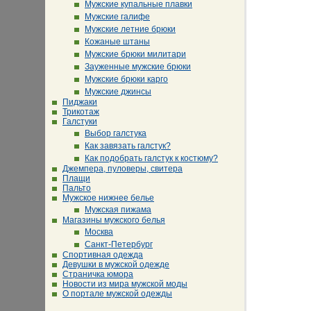
Мужские купальные плавки
Мужские галифе
Мужские летние брюки
Кожаные штаны
Мужские брюки милитари
Зауженные мужские брюки
Мужские брюки карго
Мужские джинсы
Пиджаки
Трикотаж
Галстуки
Выбор галстука
Как завязать галстук?
Как подобрать галстук к костюму?
Джемпера, пуловеры, свитера
Плащи
Пальто
Мужское нижнее белье
Мужская пижама
Магазины мужского белья
Москва
Санкт-Петербург
Спортивная одежда
Девушки в мужской одежде
Страничка юмора
Новости из мира мужской моды
О портале мужской одежды