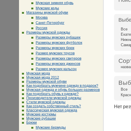
Поис
Мужская зимняя обувь
Мужские кеды
Магазины мужской обуви
Москва
Выбе
Санкт-Петербург
Россия
Все
Размеры мужской одежды
Екате
Размеры мужских рубашек
Нижн
Размеры мужских футболок
Сама
Размеры мужских брюк
Размер мужских трусов
Размеры мужских свитеров
Сор
Размеры мужских джинсов
назв
Размер мужских кальсон
Мужская мода
Мужская мода 2012
Выб
Размеры мужской обуви
Как подобрать мужчине одежду в подарок?
Все
Мужская одежда и обувь больших размеров
Как подобрать обувь к одежде?
Красн
Производители мужской одежды
Стили мужской одежды
Как создать собственный стиль?
Нет рез
Классическая мужская одежда
Мужские костюмы
Мужские рубашки
Брюки
Мужские бермуды