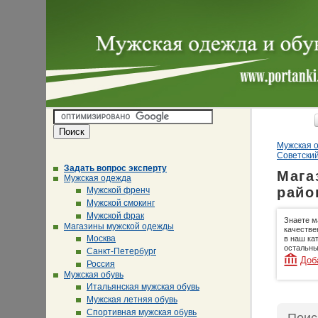
Мужская о
Советски
Задать вопрос эксперту
Мага
Мужская одежда
райо
Мужской френч
Мужской смокинг
Мужской фрак
Знаете м
Магазины мужской одежды
качестве
Москва
в наш ка
остальны
Санкт-Петербург
Доб
Россия
Мужская обувь
Итальянская мужская обувь
Мужская летняя обувь
Спортивная мужская обувь