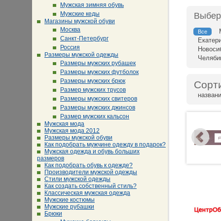
Мужская зимняя обувь
Мужские кеды
Выбер
Магазины мужской обуви
Москва
Все
Санкт-Петербург
Екатер
Россия
Новоси
Размеры мужской одежды
Челяби
Размеры мужских рубашек
Размеры мужских футболок
Размеры мужских брюк
Сорт
Размер мужских трусов
назван
Размеры мужских свитеров
Размеры мужских джинсов
Размер мужских кальсон
Мужская мода
Мужская мода 2012
Размеры мужской обуви
Как подобрать мужчине одежду в подарок?
Мужская одежда и обувь больших
размеров
Как подобрать обувь к одежде?
Производители мужской одежды
Стили мужской одежды
Как создать собственный стиль?
Классическая мужская одежда
Мужские костюмы
Мужские рубашки
Брюки