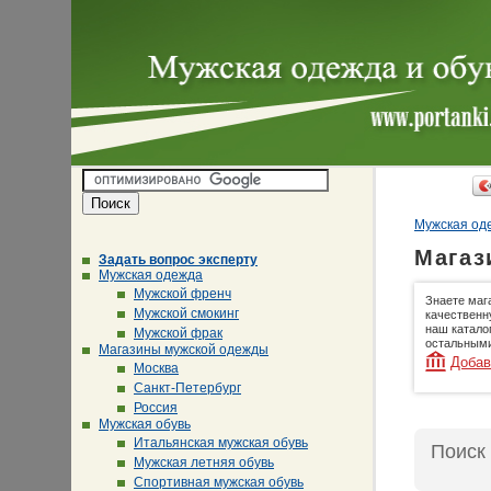
Мужская оде
Магаз
Задать вопрос эксперту
Мужская одежда
Мужской френч
Знаете маг
Мужской смокинг
качественн
наш катало
Мужской фрак
остальными
Магазины мужской одежды
Добав
Москва
Санкт-Петербург
Россия
Мужская обувь
Итальянская мужская обувь
Поиск
Мужская летняя обувь
Спортивная мужская обувь