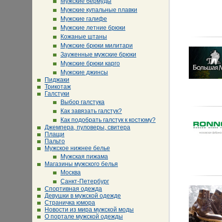
Мужские бермуды
Мужские купальные плавки
Мужские галифе
Мужские летние брюки
Кожаные штаны
Мужские брюки милитари
Зауженные мужские брюки
Мужские брюки карго
Мужские джинсы
Пиджаки
Трикотаж
Галстуки
Выбор галстука
Как завязать галстук?
Как подобрать галстук к костюму?
Джемпера, пуловеры, свитера
Плащи
Пальто
Мужское нижнее белье
Мужская пижама
Магазины мужского белья
Москва
Санкт-Петербург
Спортивная одежда
Девушки в мужской одежде
Страничка юмора
Новости из мира мужской моды
О портале мужской одежды