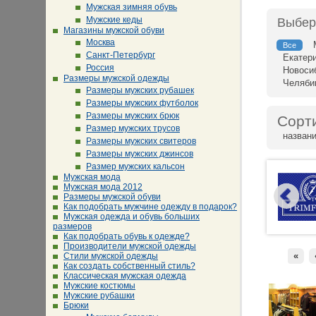
Мужская зимняя обувь
Мужские кеды
Выбер
Магазины мужской обуви
Москва
Все
Санкт-Петербург
Екатер
Россия
Новоси
Размеры мужской одежды
Челяби
Размеры мужских рубашек
Размеры мужских футболок
Размеры мужских брюк
Сорт
Размер мужских трусов
назван
Размеры мужских свитеров
Размеры мужских джинсов
Размер мужских кальсон
Мужская мода
Мужская мода 2012
Размеры мужской обуви
Как подобрать мужчине одежду в подарок?
Мужская одежда и обувь больших
размеров
Как подобрать обувь к одежде?
Производители мужской одежды
«
Стили мужской одежды
Как создать собственный стиль?
Классическая мужская одежда
Мужские костюмы
Мужские рубашки
Брюки