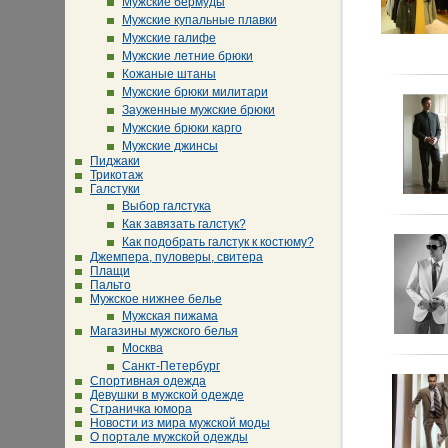
Мужские бермуды
Мужские купальные плавки
Мужские галифе
Мужские летние брюки
Кожаные штаны
Мужские брюки милитари
Зауженные мужские брюки
Мужские брюки карго
Мужские джинсы
Пиджаки
Трикотаж
Галстуки
Выбор галстука
Как завязать галстук?
Как подобрать галстук к костюму?
Джемпера, пуловеры, свитера
Плащи
Пальто
Мужское нижнее белье
Мужская пижама
Магазины мужского белья
Москва
Санкт-Петербург
Спортивная одежда
Девушки в мужской одежде
Страничка юмора
Новости из мира мужской моды
О портале мужской одежды