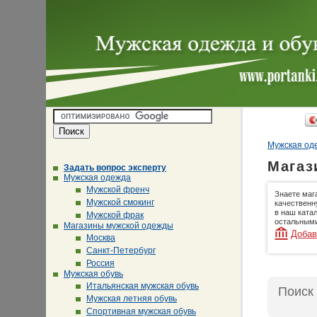
Мужская оде
Магаз
Задать вопрос эксперту
Мужская одежда
Мужской френч
Знаете маг
Мужской смокинг
качественн
в наш ката
Мужской фрак
остальными
Магазины мужской одежды
Добав
Москва
Санкт-Петербург
Россия
Мужская обувь
Итальянская мужская обувь
Поиск
Мужская летняя обувь
Спортивная мужская обувь