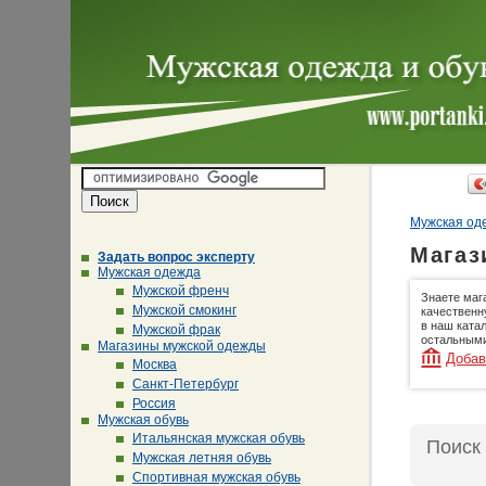
Мужская оде
Магаз
Задать вопрос эксперту
Мужская одежда
Мужской френч
Знаете маг
Мужской смокинг
качественн
в наш ката
Мужской фрак
остальными
Магазины мужской одежды
Добав
Москва
Санкт-Петербург
Россия
Мужская обувь
Итальянская мужская обувь
Поиск
Мужская летняя обувь
Спортивная мужская обувь