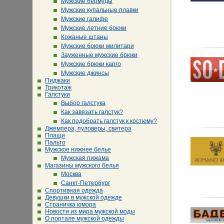
Мужские бермуды
Мужские купальные плавки
Мужские галифе
Мужские летние брюки
Кожаные штаны
Мужские брюки милитари
Зауженные мужские брюки
Мужские брюки карго
Мужские джинсы
Пиджаки
Трикотаж
Галстуки
Выбор галстука
Как завязать галстук?
Как подобрать галстук к костюму?
Джемпера, пуловеры, свитера
Плащи
Пальто
Мужское нижнее белье
Мужская пижама
Магазины мужского белья
Москва
Санкт-Петербург
Спортивная одежда
Девушки в мужской одежде
Страничка юмора
Новости из мира мужской моды
О портале мужской одежды