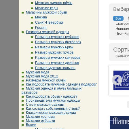
Мужская зимняя обувь
Мужские кеды
Выбер
Магазины мужской обуви
Москва
Все
Санкт-Петербург
Екатер
Россия
Новоси
Размеры мужской одежды
Челяби
Размеры мужских рубашек
Размеры мужских футболок
Размеры мужских брюк
Сорт
Размер мужских трусов
назван
Размеры мужских свитеров
Размеры мужских джинсов
Размер мужских кальсон
Мужская мода
Мужская мода 2012
Размеры мужской обуви
Как подобрать мужчине одежду в подарок?
Мужская одежда и обувь больших
размеров
Как подобрать обувь к одежде?
Производители мужской одежды
Стили мужской одежды
Как создать собственный стиль?
Классическая мужская одежда
Мужские костюмы
Мужские рубашки
Брюки