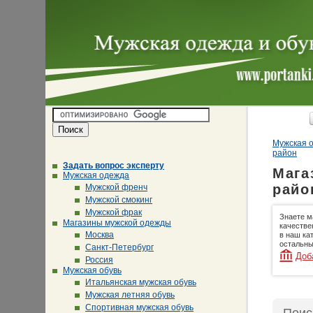
Мужская о
район
Задать вопрос эксперту
Мага
Мужская одежда
райо
Мужской френч
Мужской смокинг
Мужской фрак
Знаете м
Магазины мужской одежды
качестве
Москва
в наш ка
остальны
Санкт-Петербург
Доб
Россия
Мужская обувь
Итальянская мужская обувь
Мужская летняя обувь
Спортивная мужская обувь