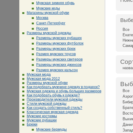
Поис
Мужская зимняя обувь
Мужские кеды
Магазины мужской обуви
Москва
Выбе
Санкт-Петербург
Россия
Все
Размеры мужской одежды
Екате
Размеры мужских рубашек
Нижн
Размеры мужских футболок
Сама
Размеры мужских брюк
Размер мужских трусов
Размеры мужских свитеров
Сор
Размеры мужских джинсов
назв
Размер мужских кальсон
Мужская мода
Мужская мода 2012
Выб
Размеры мужской обуви
Как подобрать мужчине одежду в подарок?
Все
Мужская одежда и обувь больших размеров
Как подобрать обувь к одежде?
Аэро
Производители мужской одежды
Биби
Стили мужской одежды
Брат
Как создать собственный стиль?
Классическая мужская одежда
Восто
Мужские костюмы
Выхи
Мужские рубашки
Брюки
Дани
Мужские бермуды
Запад