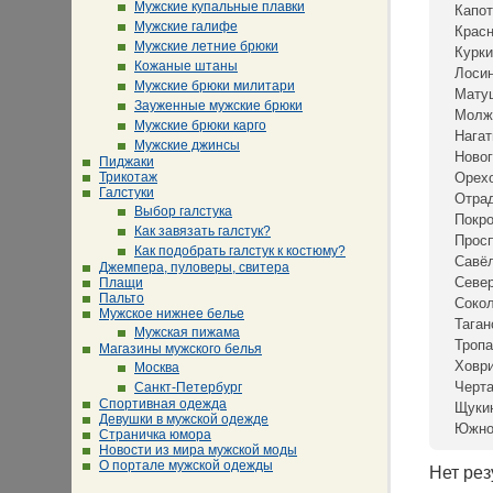
Мужские купальные плавки
Капот
Мужские галифе
Крас
Мужские летние брюки
Курки
Кожаные штаны
Лосин
Мужские брюки милитари
Мату
Зауженные мужские брюки
Молж
Мужские брюки карго
Нагат
Мужские джинсы
Новог
Пиджаки
Трикотаж
Орех
Галстуки
Отра
Выбор галстука
Покр
Как завязать галстук?
Просп
Как подобрать галстук к костюму?
Савё
Джемпера, пуловеры, свитера
Севе
Плащи
Пальто
Сокол
Мужское нижнее белье
Таган
Мужская пижама
Тропа
Магазины мужского белья
Ховр
Москва
Черта
Санкт-Петербург
Спортивная одежда
Щуки
Девушки в мужской одежде
Южно
Страничка юмора
Новости из мира мужской моды
О портале мужской одежды
Нет рез