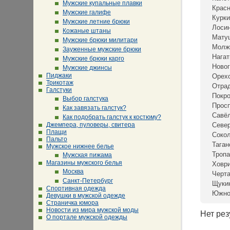
Мужские купальные плавки
Крас
Мужские галифе
Курки
Мужские летние брюки
Лосин
Кожаные штаны
Мату
Мужские брюки милитари
Молж
Зауженные мужские брюки
Нагат
Мужские брюки карго
Новог
Мужские джинсы
Пиджаки
Орех
Трикотаж
Отра
Галстуки
Покр
Выбор галстука
Просп
Как завязать галстук?
Савё
Как подобрать галстук к костюму?
Джемпера, пуловеры, свитера
Севе
Плащи
Сокол
Пальто
Таган
Мужское нижнее белье
Тропа
Мужская пижама
Магазины мужского белья
Ховр
Москва
Черта
Санкт-Петербург
Щуки
Спортивная одежда
Южно
Девушки в мужской одежде
Страничка юмора
Новости из мира мужской моды
Нет рез
О портале мужской одежды