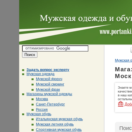
Мужская о
Мага
Задать вопрос эксперту
Мужская одежда
Моск
Мужской френч
Мужской смокинг
Знаете м
Мужской фрак
качестве
Магазины мужской одежды
в наш ка
Москва
остальны
Доб
Санкт-Петербург
Россия
Мужская обувь
Итальянская мужская обувь
Мужская летняя обувь
Поис
Спортивная мужская обувь