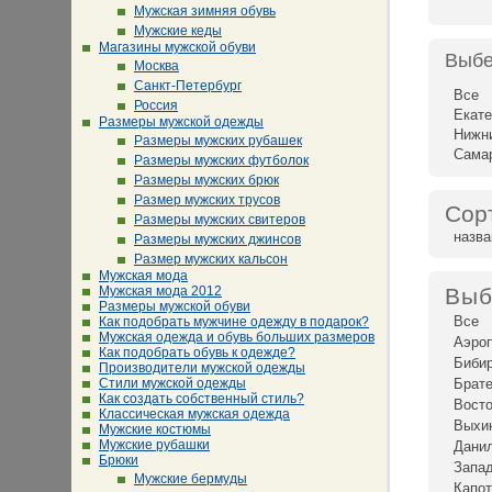
Мужская зимняя обувь
Мужские кеды
Магазины мужской обуви
Выбе
Москва
Санкт-Петербург
Все
Россия
Екате
Размеры мужской одежды
Нижн
Размеры мужских рубашек
Сама
Размеры мужских футболок
Размеры мужских брюк
Размер мужских трусов
Сор
Размеры мужских свитеров
назв
Размеры мужских джинсов
Размер мужских кальсон
Мужская мода
Мужская мода 2012
Выб
Размеры мужской обуви
Все
Как подобрать мужчине одежду в подарок?
Мужская одежда и обувь больших размеров
Аэро
Как подобрать обувь к одежде?
Биби
Производители мужской одежды
Стили мужской одежды
Брат
Как создать собственный стиль?
Восто
Классическая мужская одежда
Выхи
Мужские костюмы
Мужские рубашки
Дани
Брюки
Запад
Мужские бермуды
Капот