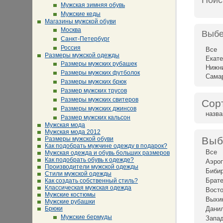
Поис
Мужская зимняя обувь
Мужские кеды
Магазины мужской обуви
Москва
Выбе
Санкт-Петербург
Россия
Все
Размеры мужской одежды
Екате
Размеры мужских рубашек
Нижн
Размеры мужских футболок
Сама
Размеры мужских брюк
Размер мужских трусов
Размеры мужских свитеров
Сор
Размеры мужских джинсов
назв
Размер мужских кальсон
Мужская мода
Мужская мода 2012
Выб
Размеры мужской обуви
Как подобрать мужчине одежду в подарок?
Все
Мужская одежда и обувь больших размеров
Как подобрать обувь к одежде?
Аэро
Производители мужской одежды
Биби
Стили мужской одежды
Брат
Как создать собственный стиль?
Классическая мужская одежда
Восто
Мужские костюмы
Выхи
Мужские рубашки
Брюки
Дани
Мужские бермуды
Запад