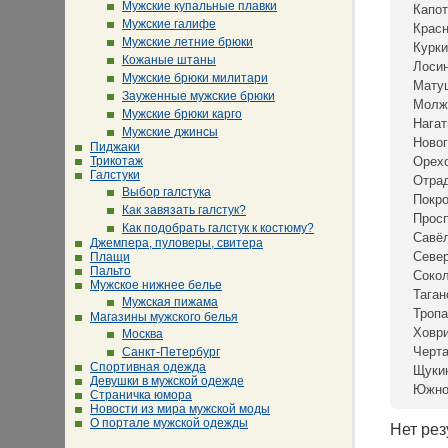
Мужские купальные плавки
Капот
Мужские галифе
Крас
Мужские летние брюки
Курки
Кожаные штаны
Лосин
Мужские брюки милитари
Мату
Зауженные мужские брюки
Молж
Мужские брюки карго
Нагат
Мужские джинсы
Новог
Пиджаки
Трикотаж
Орех
Галстуки
Отра
Выбор галстука
Покр
Как завязать галстук?
Просп
Как подобрать галстук к костюму?
Савё
Джемпера, пуловеры, свитера
Севе
Плащи
Пальто
Сокол
Мужское нижнее белье
Таган
Мужская пижама
Тропа
Магазины мужского белья
Ховр
Москва
Черта
Санкт-Петербург
Спортивная одежда
Щуки
Девушки в мужской одежде
Южно
Страничка юмора
Новости из мира мужской моды
О портале мужской одежды
Нет рез