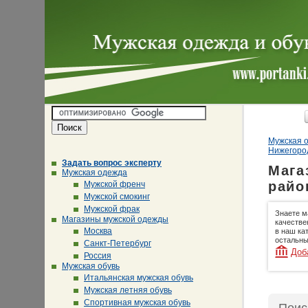
Мужская о
Нижегоро
Задать вопрос эксперту
Мага
Мужская одежда
райо
Мужской френч
Мужской смокинг
Мужской фрак
Знаете м
Магазины мужской одежды
качестве
Москва
в наш ка
остальны
Санкт-Петербург
Доб
Россия
Мужская обувь
Итальянская мужская обувь
Мужская летняя обувь
Спортивная мужская обувь