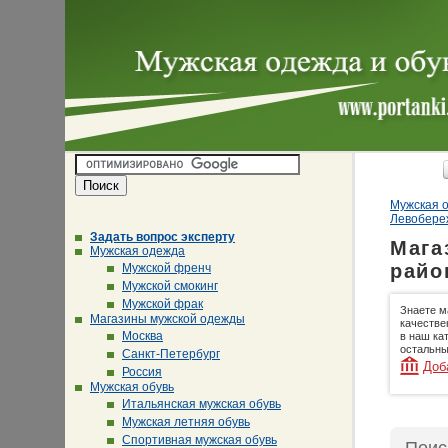
Мужская о
Левобере
Задать вопрос эксперту
Мага
Мужская одежда
райо
Мужской френч
Мужской смокинг
Мужской фрак
Знаете м
Магазины мужской одежды
качестве
Москва
в наш ка
остальны
Санкт-Петербург
Доб
Россия
Мужская обувь
Итальянская мужская обувь
Мужская летняя обувь
Спортивная мужская обувь