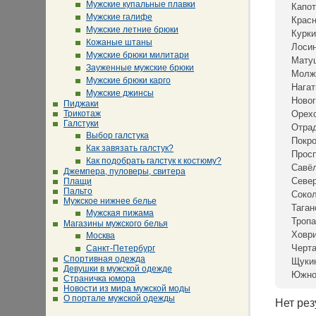
Мужские купальные плавки
Капот
Мужские галифе
Крас
Мужские летние брюки
Курки
Кожаные штаны
Лосин
Мужские брюки милитари
Мату
Зауженные мужские брюки
Молж
Мужские брюки карго
Нагат
Мужские джинсы
Новог
Пиджаки
Трикотаж
Орех
Галстуки
Отра
Выбор галстука
Покр
Как завязать галстук?
Просп
Как подобрать галстук к костюму?
Савё
Джемпера, пуловеры, свитера
Севе
Плащи
Пальто
Сокол
Мужское нижнее белье
Таган
Мужская пижама
Тропа
Магазины мужского белья
Ховр
Москва
Черта
Санкт-Петербург
Спортивная одежда
Щуки
Девушки в мужской одежде
Южно
Страничка юмора
Новости из мира мужской моды
О портале мужской одежды
Нет рез