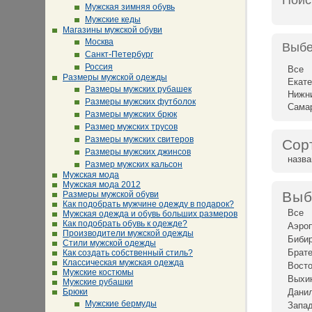
Поис
Мужская зимняя обувь
Мужские кеды
Магазины мужской обуви
Москва
Выбе
Санкт-Петербург
Россия
Все
Размеры мужской одежды
Екате
Размеры мужских рубашек
Нижн
Размеры мужских футболок
Сама
Размеры мужских брюк
Размер мужских трусов
Размеры мужских свитеров
Сор
Размеры мужских джинсов
назв
Размер мужских кальсон
Мужская мода
Мужская мода 2012
Выб
Размеры мужской обуви
Как подобрать мужчине одежду в подарок?
Все
Мужская одежда и обувь больших размеров
Как подобрать обувь к одежде?
Аэро
Производители мужской одежды
Биби
Стили мужской одежды
Брат
Как создать собственный стиль?
Классическая мужская одежда
Восто
Мужские костюмы
Выхи
Мужские рубашки
Брюки
Дани
Мужские бермуды
Запад