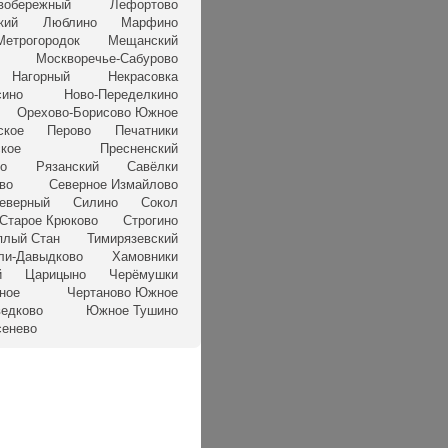
вобережный
Лефортово
кий
Люблино
Марфино
Метрогородок
Мещанский
Москворечье-Сабурово
Нагорный
Некрасовка
сино
Ново-Переделкино
Орехово-Борисово Южное
ское
Перово
Печатники
кое
Пресненский
но
Рязанский
Савёлки
во
Северное Измайлово
еверный
Силино
Сокол
Старое Крюково
Строгино
плый Стан
Тимирязевский
ли-Давыдково
Хамовники
й
Царицыно
Черёмушки
ное
Чертаново Южное
едково
Южное Тушино
сенево