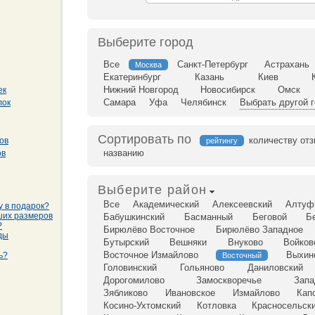
Выберите город
Все
Санкт-Петербург
Астрахань
Москва
Екатеринбург
Казань
Киев
Нижний Новгород
Новосибирск
Омск
ек
Самара
Уфа
Челябинск
Выбрать другой 
лок
Сортировать по
количеству от
ов
рейтингу
названию
ов
Выберите район
Все
Академический
Алексеевский
Алтуф
у в подарок?
ших размеров
Бабушкинский
Басманный
Беговой
Б
?
Бирюлёво Восточное
Бирюлёво Западное
ды
Бутырский
Вешняки
Внуково
Войков
Восточное Измайлово
Выхин
ь?
Восточный
Головинский
Гольяново
Даниловский
Дорогомилово
Замоскворечье
Запа
Зябликово
Ивановское
Измайлово
Кап
Косино-Ухтомский
Котловка
Красносельск