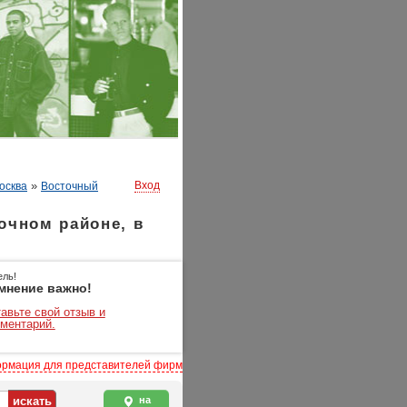
»
Вход
осква
Восточный
очном районе, в
ель!
мнение важно!
авьте свой отзыв и
ментарий.
рмация для представителей фирм
на