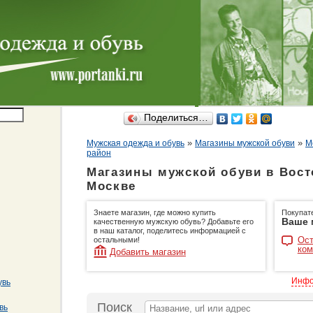
Поделиться…
»
»
Мужская одежда и обувь
Магазины мужской обуви
М
район
Магазины мужской обуви в Вост
Москве
Знаете магазин, где можно купить
Покупат
Ваше 
качественную мужскую обувь? Добавьте его
в наш каталог, поделитесь информацией с
Ост
остальными!
ком
Добавить магазин
Инфо
увь
Поиск
вь