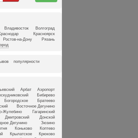
карте
Владивосток
Волгоград
Краснодар
Красноярск
Ростов-на-Дону
Рязань
город
зывов
популярности
ьевский
Арбат
Аэропорт
ескудниковский
Бибирево
Богородское
Братеево
ский
Восточное Дегунино
о-Жулебино
Гагаринский
Дмитровский
Донской
дное Дегунино
Зюзино
отня
Коньково
Коптево
ий
Крылатское
Крюково