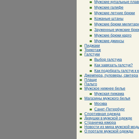
Мужские купальные плав
Мужские галифе
Мужские летние брюки
Кожаные штаны
Мужские брюки милитар
Зауженные мужские брю
Мужские брюки карго
Мужские джинсы
Пиджаки
Трикотаж
Галстуки
Выбор галстука
Как завязать галстук?
Как подобрать галстук к 
Джемпера, пуловеры, свитера
Плащи
Пальто
Мужское нижнее белье
Мужская пижама
Магазины мужского белья
Москва
Санкт-Петербург
Спортивная одежда
Девушки в мужской одежде
Страничка юмора
Новости из мира мужской мод
О портале мужской одежды