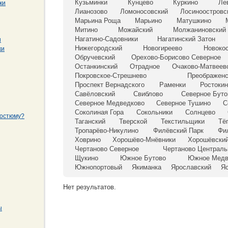
Кузьминки
Кунцево
Куркино
Ле
ки
Лианозово
Ломоносовский
Лосиноостровс
Марьина Роща
Марьино
Матушкино
Митино
Можайский
Молжаниновский
Нагатино-Садовники
Нагатинский Затон
и
Нижегородский
Новогиреево
Новоко
ки
Обручевский
Орехово-Борисово Северное
Останкинский
Отрадное
Очаково-Матвеев
Покровское-Стрешнево
Преображенс
Проспект Вернадского
Раменки
Ростоки
Савёловский
Свиблово
Северное Буто
Северное Медведково
Северное Тушино
С
Соколиная Гора
Сокольники
Солнцево
костюму?
Таганский
Тверской
Текстильщики
Тё
Тропарёво-Никулино
Филёвский Парк
Фи
Ховрино
Хорошёво-Мнёвники
Хорошёвски
Чертаново Северное
Чертаново Централь
Щукино
Южное Бутово
Южное Медв
Южнопортовый
Якиманка
Ярославский
Я
Нет результатов.
ы