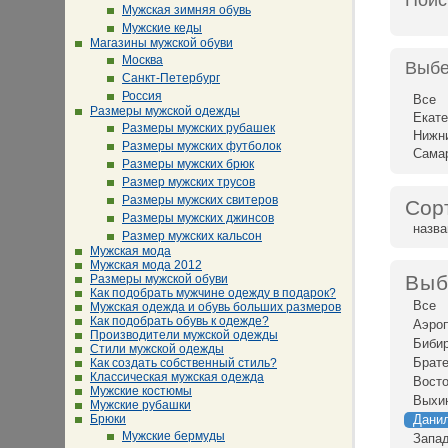
Поис
Мужская зимняя обувь
Мужские кеды
Магазины мужской обуви
Москва
Выбе
Санкт-Петербург
Россия
Все
Размеры мужской одежды
Екате
Размеры мужских рубашек
Нижн
Размеры мужских футболок
Сама
Размеры мужских брюк
Размер мужских трусов
Размеры мужских свитеров
Сор
Размеры мужских джинсов
назв
Размер мужских кальсон
Мужская мода
Мужская мода 2012
Выб
Размеры мужской обуви
Как подобрать мужчине одежду в подарок?
Все
Мужская одежда и обувь больших размеров
Как подобрать обувь к одежде?
Аэро
Производители мужской одежды
Биби
Стили мужской одежды
Брат
Как создать собственный стиль?
Классическая мужская одежда
Восто
Мужские костюмы
Выхи
Мужские рубашки
Брюки
Дани
Мужские бермуды
Запад