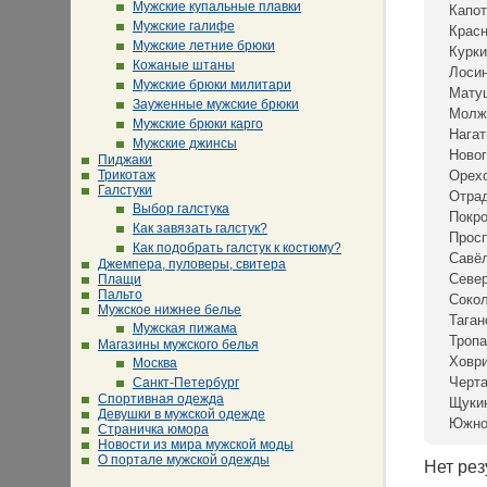
Мужские купальные плавки
Капот
Мужские галифе
Крас
Мужские летние брюки
Курки
Кожаные штаны
Лосин
Мужские брюки милитари
Мату
Зауженные мужские брюки
Молж
Мужские брюки карго
Нагат
Мужские джинсы
Новог
Пиджаки
Трикотаж
Орех
Галстуки
Отра
Выбор галстука
Покр
Как завязать галстук?
Просп
Как подобрать галстук к костюму?
Савё
Джемпера, пуловеры, свитера
Севе
Плащи
Пальто
Сокол
Мужское нижнее белье
Таган
Мужская пижама
Тропа
Магазины мужского белья
Ховр
Москва
Черта
Санкт-Петербург
Спортивная одежда
Щуки
Девушки в мужской одежде
Южно
Страничка юмора
Новости из мира мужской моды
О портале мужской одежды
Нет рез