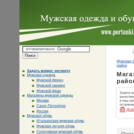
Мужская о
район
Задать вопрос эксперту
Мага
Мужская одежда
райо
Мужской френч
Мужской смокинг
Мужской фрак
Знаете м
Магазины мужской одежды
качестве
Москва
в наш ка
остальны
Санкт-Петербург
Доб
Россия
Мужская обувь
Итальянская мужская обувь
Мужская летняя обувь
Спортивная мужская обувь