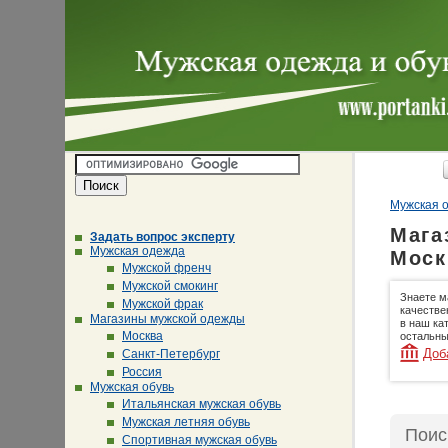
Мужская о
Мага
Задать вопрос эксперту
Мужская одежда
Моск
Мужской френч
Мужской смокинг
Знаете м
Мужской фрак
качестве
Магазины мужской одежды
в наш ка
Москва
остальны
Доб
Санкт-Петербург
Россия
Мужская обувь
Итальянская мужская обувь
Мужская летняя обувь
Поис
Спортивная мужская обувь