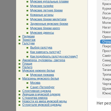
Мужские купальные плавки
Крас
Мужские галифе
Курки
Мужские летние брюки
Лосин
Кожаные штаны
Мату
Мужские брюки милитари
Молж
Зауженные мужские брюки
Нагат
Мужские брюки карго
Новог
Мужские джинсы
Пиджаки
Орех
Трикотаж
Отра
Галстуки
Покр
Выбор галстука
Просп
Как завязать галстук?
Савё
Как подобрать галстук к костюму?
Джемпера, пуловеры, свитера
Севе
Плащи
Сокол
Пальто
Таган
Мужское нижнее белье
Тропа
Мужская пижама
Магазины мужского белья
Ховр
Москва
Черта
Санкт-Петербург
Щуки
Спортивная одежда
Южно
Девушки в мужской одежде
Страничка юмора
Новости из мира мужской моды
Нет рез
О портале мужской одежды