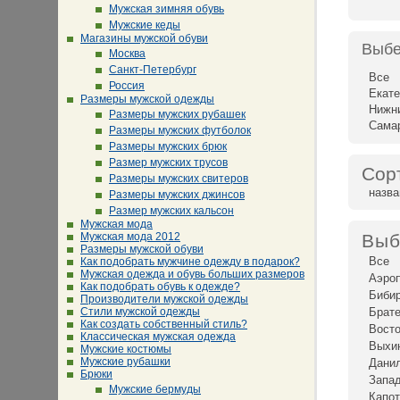
Мужская зимняя обувь
Мужские кеды
Магазины мужской обуви
Выбе
Москва
Санкт-Петербург
Все
Россия
Екате
Размеры мужской одежды
Нижн
Размеры мужских рубашек
Сама
Размеры мужских футболок
Размеры мужских брюк
Размер мужских трусов
Сор
Размеры мужских свитеров
назв
Размеры мужских джинсов
Размер мужских кальсон
Мужская мода
Мужская мода 2012
Выб
Размеры мужской обуви
Все
Как подобрать мужчине одежду в подарок?
Мужская одежда и обувь больших размеров
Аэро
Как подобрать обувь к одежде?
Биби
Производители мужской одежды
Стили мужской одежды
Брат
Как создать собственный стиль?
Восто
Классическая мужская одежда
Выхи
Мужские костюмы
Мужские рубашки
Дани
Брюки
Запад
Мужские бермуды
Капот