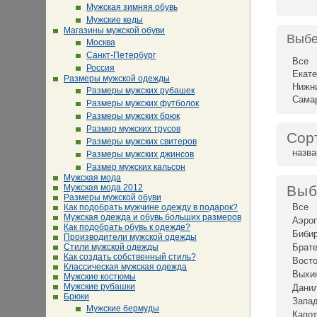
Мужская зимняя обувь
Мужские кеды
Магазины мужской обуви
Выбе
Москва
Санкт-Петербург
Все
Россия
Екате
Размеры мужской одежды
Нижн
Размеры мужских рубашек
Сама
Размеры мужских футболок
Размеры мужских брюк
Размер мужских трусов
Сор
Размеры мужских свитеров
назв
Размеры мужских джинсов
Размер мужских кальсон
Мужская мода
Мужская мода 2012
Выб
Размеры мужской обуви
Все
Как подобрать мужчине одежду в подарок?
Мужская одежда и обувь больших размеров
Аэро
Как подобрать обувь к одежде?
Биби
Производители мужской одежды
Стили мужской одежды
Брат
Как создать собственный стиль?
Восто
Классическая мужская одежда
Выхи
Мужские костюмы
Мужские рубашки
Дани
Брюки
Запад
Мужские бермуды
Капот