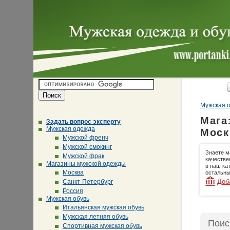
Мужская о
Мага
Задать вопрос эксперту
Мужская одежда
Моск
Мужской френч
Мужской смокинг
Знаете м
Мужской фрак
качестве
Магазины мужской одежды
в наш ка
Москва
остальны
Доб
Санкт-Петербург
Россия
Мужская обувь
Итальянская мужская обувь
Мужская летняя обувь
Поис
Спортивная мужская обувь