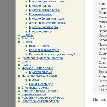
Мужские купальные плавки
Крас
Мужские галифе
Курки
Мужские летние брюки
Лосин
Кожаные штаны
Мату
Мужские брюки милитари
Молж
Зауженные мужские брюки
Нагат
Мужские брюки карго
Новог
Мужские джинсы
Пиджаки
Орех
Трикотаж
Отра
Галстуки
Покр
Выбор галстука
Просп
Как завязать галстук?
Савё
Как подобрать галстук к костюму?
Джемпера, пуловеры, свитера
Севе
Плащи
Сокол
Пальто
Таган
Мужское нижнее белье
Тропа
Мужская пижама
Магазины мужского белья
Ховр
Москва
Черта
Санкт-Петербург
Щуки
Спортивная одежда
Южно
Девушки в мужской одежде
Страничка юмора
Новости из мира мужской моды
Нет рез
О портале мужской одежды