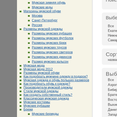
Поис
Мужская зимняя обувь
Мужские кеды
Магазины мужской обуви
Москва
Выбе
Санкт-Петербург
Россия
Все
Размеры мужской одежды
Екате
Размеры мужских рубашек
Нижн
Размеры мужских футболок
Сама
Размеры мужских брюк
Размер мужских трусов
Размеры мужских свитеров
Сор
Размеры мужских джинсов
назв
Размер мужских кальсон
Мужская мода
Мужская мода 2012
Выб
Размеры мужской обуви
Как подобрать мужчине одежду в подарок?
Все
Мужская одежда и обувь больших размеров
Как подобрать обувь к одежде?
Аэро
Производители мужской одежды
Биби
Стили мужской одежды
Брат
Как создать собственный стиль?
Классическая мужская одежда
Восто
Мужские костюмы
Выхи
Мужские рубашки
Брюки
Дани
Мужские бермуды
Запад