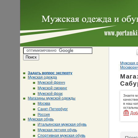
Мужская о
Москворе
Задать вопрос эксперту
Мага
Мужская одежда
Сабу
Мужской френч
Мужской смокинг
Мужской фрак
Знаете м
Магазины мужской одежды
качестве
Москва
в наш ка
остальны
Санкт-Петербург
Доб
Россия
Мужская обувь
Итальянская мужская обувь
Мужская летняя обувь
Спортивная мужская обувь