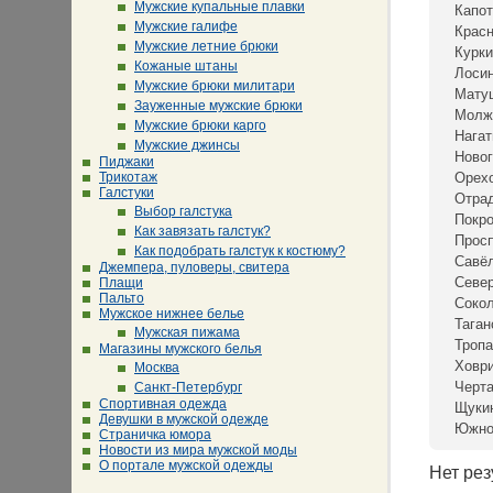
Мужские купальные плавки
Капот
Мужские галифе
Крас
Мужские летние брюки
Курки
Кожаные штаны
Лосин
Мужские брюки милитари
Мату
Зауженные мужские брюки
Молж
Мужские брюки карго
Нагат
Мужские джинсы
Новог
Пиджаки
Трикотаж
Орех
Галстуки
Отра
Выбор галстука
Покр
Как завязать галстук?
Просп
Как подобрать галстук к костюму?
Савё
Джемпера, пуловеры, свитера
Севе
Плащи
Пальто
Сокол
Мужское нижнее белье
Таган
Мужская пижама
Тропа
Магазины мужского белья
Ховр
Москва
Черта
Санкт-Петербург
Спортивная одежда
Щуки
Девушки в мужской одежде
Южно
Страничка юмора
Новости из мира мужской моды
О портале мужской одежды
Нет рез