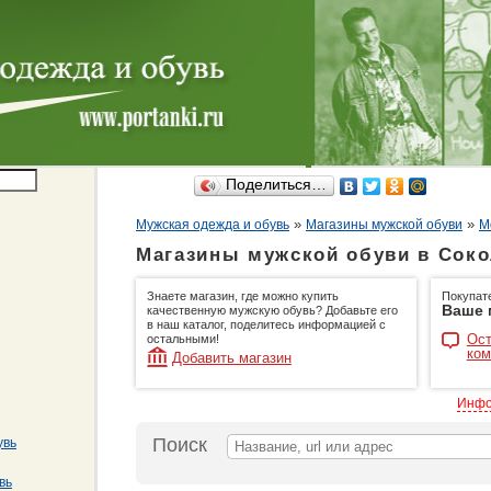
Поделиться…
»
»
Мужская одежда и обувь
Магазины мужской обуви
М
Магазины мужской обуви в Соко
Знаете магазин, где можно купить
Покупат
Ваше 
качественную мужскую обувь? Добавьте его
в наш каталог, поделитесь информацией с
Ост
остальными!
ком
Добавить магазин
Инфо
Поиск
увь
вь