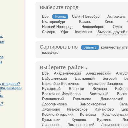
Выберите город
Все
Санкт-Петербург
Астрахань
Москва
Екатеринбург
Казань
Киев
Нижний Новгород
Новосибирск
Омск
Самара
Уфа
Челябинск
Выбрать другой 
ек
лок
Сортировать по
количеству от
рейтингу
названию
ов
ов
Выберите район
Все
Академический
Алексеевский
Алтуф
Бабушкинский
Басманный
Беговой
Б
Бирюлёво Восточное
Бирюлёво Западное
у в подарок?
ших размеров
Бутырский
Вешняки
Внуково
Войков
?
Восточное Измайлово
Восточный
Выхин
ды
Головинский
Гольяново
Даниловский
ь?
Дорогомилово
Замоскворечье
Запа
Зябликово
Ивановское
Измайлово
Кап
Косино-Ухтомский
Котловка
Красносельск
Кузьминки
Кунцево
Куркино
Ле
Лианозово
Ломоносовский
Лосиноостровс