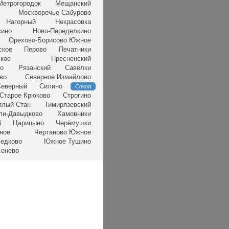
Метрогородок
Мещанский
Москворечье-Сабурово
Нагорный
Некрасовка
сино
Ново-Переделкино
Орехово-Борисово Южное
ское
Перово
Печатники
кое
Пресненский
но
Рязанский
Савёлки
во
Северное Измайлово
еверный
Силино
Сокол
Старое Крюково
Строгино
плый Стан
Тимирязевский
ли-Давыдково
Хамовники
й
Царицыно
Черёмушки
ное
Чертаново Южное
едково
Южное Тушино
сенево