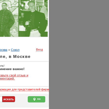
»
Вход
осква
Сокол
ле, в Москве
ель!
мнение важно!
авьте свой отзыв и
ментарий.
рмация для представителей фирм
на
карте