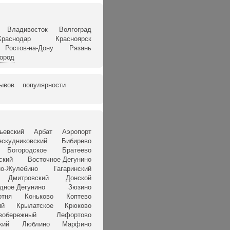
Владивосток
Волгоград
Краснодар
Красноярск
Ростов-на-Дону
Рязань
город
зывов
популярности
ьевский
Арбат
Аэропорт
ескудниковский
Бибирево
Богородское
Братеево
ский
Восточное Дегунино
о-Жулебино
Гагаринский
Дмитровский
Донской
дное Дегунино
Зюзино
отня
Коньково
Коптево
ий
Крылатское
Крюково
вобережный
Лефортово
кий
Люблино
Марфино