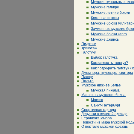
Мужские купальные плав
Мужские галифе
Мужские летние брюки
Кожаные штаны
Мужские брюки милитар
Зауженные мужские брю
Мужские брюки карго
Мужские джинсы
Пиджаки
Трикотаж
Галстуки
Выбор галстука
Как завязать галстук?
Как подобрать галстук к 
Джемпера, пуловеры, свитера
Плащи
Пальто
Мужское нижнее белье
Мужская пижама
Магазины мужского белья
Москва
Санкт-Петербург
Спортивная одежда
Девушки в мужской одежде
Страничка юмора
Новости из мира мужской мод
О портале мужской одежды