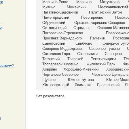
ки
Марьина Роща
Марьино
Матушкино
Митино
Можайский
Молжаниновский
Нагатино-Садовники
Нагатинский Затон
Нижегородский
Новогиреево
Новоко
и
Обручевский
Орехово-Борисово Северное
ки
Останкинский
Отрадное
Очаково-Матвеев
Покровское-Стрешнево
Преображенс
Проспект Вернадского
Раменки
Ростоки
Савёловский
Свиблово
Северное Буто
Северное Медведково
Северное Тушино
С
Соколиная Гора
Сокольники
Солнцево
Таганский
Тверской
Текстильщики
Тё
Тропарёво-Никулино
Филёвский Парк
Фи
костюму?
Ховрино
Хорошёво-Мнёвники
Хорошёвски
Чертаново Северное
Чертаново Централь
Щукино
Южное Бутово
Южное Медв
Южнопортовый
Якиманка
Ярославский
Я
Нет результатов.
ы