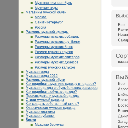
Мужская зимняя обувь
Мужские кеды
Магазины мужской обуви
Выбе
Москва
Санкт-Петербург
Все
Россия
Екате
Размеры мужской одежды
Нижн
Размеры мужских рубашек
Сама
Размеры мужских футболок
Размеры мужских брюк
Размер мужских трусов
Сор
Размеры мужских свитеров
назв
Размеры мужских джинсов
Размер мужских кальсон
Мужская мода
Мужская мода 2012
Выб
Размеры мужской обуви
Все
Как подобрать мужчине одежду в подарок?
Мужская одежда и обувь больших размеров
Аэро
Как подобрать обувь к одежде?
Биби
Производители мужской одежды
Стили мужской одежды
Брат
Как создать собственный стиль?
Восто
Классическая мужская одежда
Выхи
Мужские костюмы
Мужские рубашки
Дани
Брюки
Запад
Мужские бермуды
Капот