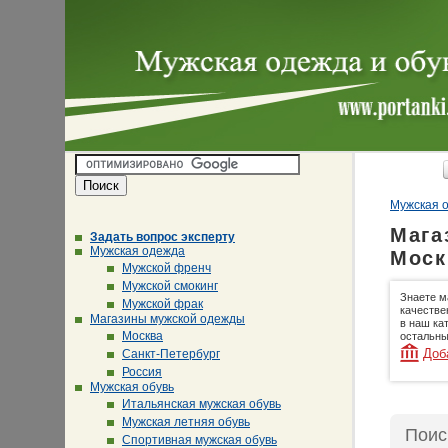
Мужская о
Мага
Задать вопрос эксперту
Мужская одежда
Моск
Мужской френч
Мужской смокинг
Знаете м
Мужской фрак
качестве
Магазины мужской одежды
в наш ка
Москва
остальны
Доб
Санкт-Петербург
Россия
Мужская обувь
Итальянская мужская обувь
Мужская летняя обувь
Поис
Спортивная мужская обувь