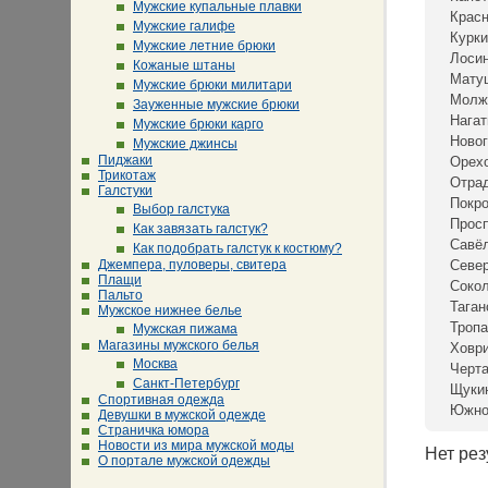
Мужские купальные плавки
Крас
Мужские галифе
Курки
Мужские летние брюки
Лосин
Кожаные штаны
Мату
Мужские брюки милитари
Молж
Зауженные мужские брюки
Нагат
Мужские брюки карго
Новог
Мужские джинсы
Пиджаки
Орех
Трикотаж
Отра
Галстуки
Покр
Выбор галстука
Просп
Как завязать галстук?
Савё
Как подобрать галстук к костюму?
Джемпера, пуловеры, свитера
Севе
Плащи
Сокол
Пальто
Таган
Мужское нижнее белье
Тропа
Мужская пижама
Магазины мужского белья
Ховр
Москва
Черта
Санкт-Петербург
Щуки
Спортивная одежда
Южно
Девушки в мужской одежде
Страничка юмора
Новости из мира мужской моды
Нет рез
О портале мужской одежды