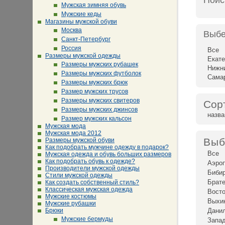
Поис
Мужская зимняя обувь
Мужские кеды
Магазины мужской обуви
Москва
Выбе
Санкт-Петербург
Россия
Все
Размеры мужской одежды
Екате
Размеры мужских рубашек
Нижн
Размеры мужских футболок
Сама
Размеры мужских брюк
Размер мужских трусов
Размеры мужских свитеров
Сор
Размеры мужских джинсов
назв
Размер мужских кальсон
Мужская мода
Мужская мода 2012
Выб
Размеры мужской обуви
Как подобрать мужчине одежду в подарок?
Все
Мужская одежда и обувь больших размеров
Как подобрать обувь к одежде?
Аэро
Производители мужской одежды
Биби
Стили мужской одежды
Брат
Как создать собственный стиль?
Классическая мужская одежда
Восто
Мужские костюмы
Выхи
Мужские рубашки
Брюки
Дани
Мужские бермуды
Запад