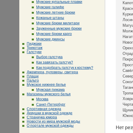
Мужские купальные плавки
Капот
Мужские галифе
Крас
Мужские летние брюки
Курки
Кожаные штаны
Лосин
Мужские брюки милитари
Мату
Зауженные мужские брюки
Молж
Мужские брюки карго
Нагат
Мужские джинсы
Новог
Пиджаки
Трикотаж
Орех
Галстуки
Отра
Выбор галстука
Покр
Как завязать галстук?
Просп
Как подобрать галстук к костюму?
Савё
Джемпера, пуловеры, свитера
Севе
Плащи
Пальто
Сокол
Мужское нижнее белье
Таган
Мужская пижама
Тропа
Магазины мужского белья
Ховр
Москва
Черта
Санкт-Петербург
Спортивная одежда
Щуки
Девушки в мужской одежде
Южно
Страничка юмора
Новости из мира мужской моды
О портале мужской одежды
Нет рез