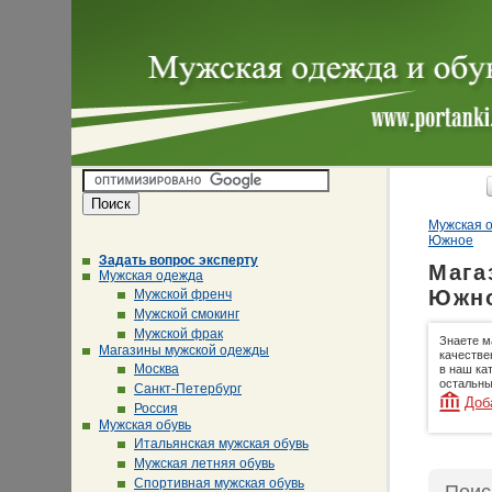
Мужская о
Южное
Задать вопрос эксперту
Мага
Мужская одежда
Южно
Мужской френч
Мужской смокинг
Мужской фрак
Знаете м
Магазины мужской одежды
качестве
Москва
в наш ка
остальны
Санкт-Петербург
Доб
Россия
Мужская обувь
Итальянская мужская обувь
Мужская летняя обувь
Спортивная мужская обувь