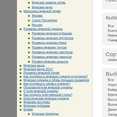
Поис
Мужская зимняя обувь
Мужские кеды
Магазины мужской обуви
Москва
Выбе
Санкт-Петербург
Россия
Все
Размеры мужской одежды
Екате
Размеры мужских рубашек
Нижн
Размеры мужских футболок
Сама
Размеры мужских брюк
Размер мужских трусов
Размеры мужских свитеров
Сор
Размеры мужских джинсов
назв
Размер мужских кальсон
Мужская мода
Мужская мода 2012
Выб
Размеры мужской обуви
Как подобрать мужчине одежду в подарок?
Все
Мужская одежда и обувь больших размеров
Как подобрать обувь к одежде?
Аэро
Производители мужской одежды
Биби
Стили мужской одежды
Брат
Как создать собственный стиль?
Классическая мужская одежда
Восто
Мужские костюмы
Выхи
Мужские рубашки
Брюки
Дани
Мужские бермуды
Запад