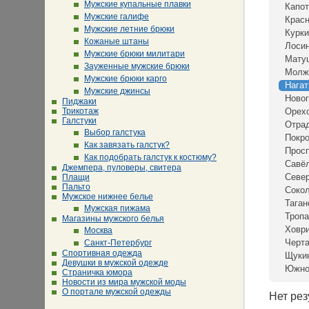
Мужские купальные плавки
Капот
Мужские галифе
Крас
Мужские летние брюки
Курки
Кожаные штаны
Лосин
Мужские брюки милитари
Мату
Зауженные мужские брюки
Молж
Мужские брюки карго
Нага
Мужские джинсы
Новог
Пиджаки
Трикотаж
Орех
Галстуки
Отра
Выбор галстука
Покр
Как завязать галстук?
Просп
Как подобрать галстук к костюму?
Савё
Джемпера, пуловеры, свитера
Севе
Плащи
Пальто
Сокол
Мужское нижнее белье
Таган
Мужская пижама
Тропа
Магазины мужского белья
Ховр
Москва
Черта
Санкт-Петербург
Спортивная одежда
Щуки
Девушки в мужской одежде
Южно
Страничка юмора
Новости из мира мужской моды
О портале мужской одежды
Нет рез