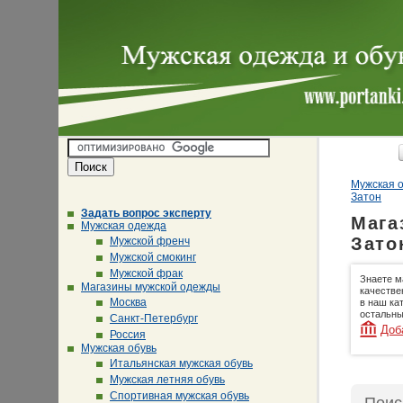
Мужская о
Затон
Задать вопрос эксперту
Мага
Мужская одежда
Зато
Мужской френч
Мужской смокинг
Мужской фрак
Знаете м
Магазины мужской одежды
качестве
Москва
в наш ка
остальны
Санкт-Петербург
Доб
Россия
Мужская обувь
Итальянская мужская обувь
Мужская летняя обувь
Спортивная мужская обувь