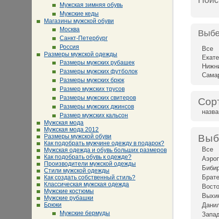
Поис
Мужская зимняя обувь
Мужские кеды
Магазины мужской обуви
Москва
Выбе
Санкт-Петербург
Россия
Все
Размеры мужской одежды
Екате
Размеры мужских рубашек
Нижн
Размеры мужских футболок
Сама
Размеры мужских брюк
Размер мужских трусов
Размеры мужских свитеров
Сор
Размеры мужских джинсов
назв
Размер мужских кальсон
Мужская мода
Мужская мода 2012
Выб
Размеры мужской обуви
Как подобрать мужчине одежду в подарок?
Все
Мужская одежда и обувь больших размеров
Как подобрать обувь к одежде?
Аэро
Производители мужской одежды
Биби
Стили мужской одежды
Брат
Как создать собственный стиль?
Классическая мужская одежда
Восто
Мужские костюмы
Выхи
Мужские рубашки
Брюки
Дани
Мужские бермуды
Запад