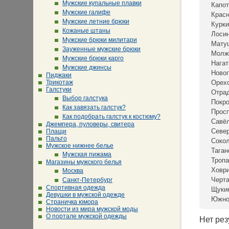
Мужские купальные плавки
Капот
Мужские галифе
Крас
Мужские летние брюки
Курки
Кожаные штаны
Лосин
Мужские брюки милитари
Мату
Зауженные мужские брюки
Молж
Мужские брюки карго
Нагат
Мужские джинсы
Новог
Пиджаки
Трикотаж
Орех
Галстуки
Отра
Выбор галстука
Покр
Как завязать галстук?
Просп
Как подобрать галстук к костюму?
Савё
Джемпера, пуловеры, свитера
Севе
Плащи
Пальто
Сокол
Мужское нижнее белье
Таган
Мужская пижама
Тропа
Магазины мужского белья
Ховр
Москва
Черта
Санкт-Петербург
Спортивная одежда
Щуки
Девушки в мужской одежде
Южно
Страничка юмора
Новости из мира мужской моды
О портале мужской одежды
Нет рез