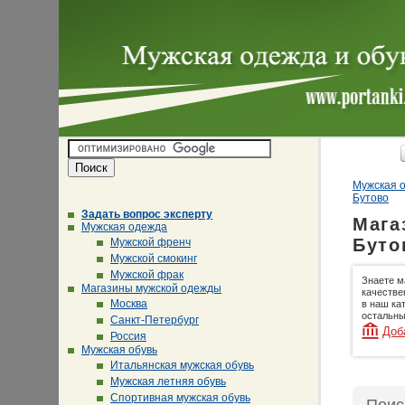
Мужская о
Бутово
Задать вопрос эксперту
Мага
Мужская одежда
Буто
Мужской френч
Мужской смокинг
Мужской фрак
Знаете м
Магазины мужской одежды
качестве
Москва
в наш ка
остальны
Санкт-Петербург
Доб
Россия
Мужская обувь
Итальянская мужская обувь
Мужская летняя обувь
Спортивная мужская обувь