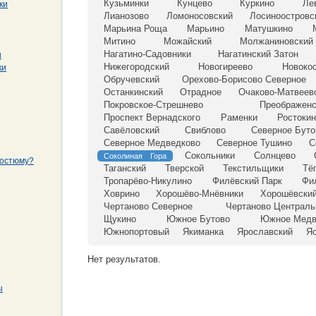
Кузьминки
Кунцево
Куркино
Ле
ки
Лианозово
Ломоносовский
Лосиноостровс
Марьина Роща
Марьино
Матушкино
Митино
Можайский
Молжаниновский
Нагатино-Садовники
Нагатинский Затон
и
Нижегородский
Новогиреево
Новоко
ки
Обручевский
Орехово-Борисово Северное
Останкинский
Отрадное
Очаково-Матвеев
Покровское-Стрешнево
Преображенс
Проспект Вернадского
Раменки
Ростоки
Савёловский
Свиблово
Северное Буто
Северное Медведково
Северное Тушино
С
Сокольники
Солнцево
Соколиная Гора
костюму?
Таганский
Тверской
Текстильщики
Тё
Тропарёво-Никулино
Филёвский Парк
Фи
Ховрино
Хорошёво-Мнёвники
Хорошёвски
Чертаново Северное
Чертаново Централь
Щукино
Южное Бутово
Южное Медв
Южнопортовый
Якиманка
Ярославский
Я
Нет результатов.
ы