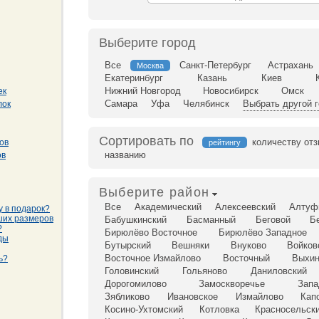
Выберите город
Все
Санкт-Петербург
Астрахань
Москва
Екатеринбург
Казань
Киев
Нижний Новгород
Новосибирск
Омск
ек
Самара
Уфа
Челябинск
Выбрать другой 
лок
Сортировать по
количеству от
ов
рейтингу
названию
ов
Выберите район
Все
Академический
Алексеевский
Алтуф
у в подарок?
ших размеров
Бабушкинский
Басманный
Беговой
Б
?
Бирюлёво Восточное
Бирюлёво Западное
ды
Бутырский
Вешняки
Внуково
Войков
Восточное Измайлово
Восточный
Выхин
ь?
Головинский
Гольяново
Даниловский
Дорогомилово
Замоскворечье
Запа
Зябликово
Ивановское
Измайлово
Кап
Косино-Ухтомский
Котловка
Красносельск