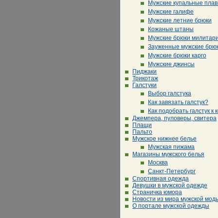
Мужские купальные плав
Мужские галифе
Мужские летние брюки
Кожаные штаны
Мужские брюки милитар
Зауженные мужские брю
Мужские брюки карго
Мужские джинсы
Пиджаки
Трикотаж
Галстуки
Выбор галстука
Как завязать галстук?
Как подобрать галстук к 
Джемпера, пуловеры, свитера
Плащи
Пальто
Мужское нижнее белье
Мужская пижама
Магазины мужского белья
Москва
Санкт-Петербург
Спортивная одежда
Девушки в мужской одежде
Страничка юмора
Новости из мира мужской мод
О портале мужской одежды