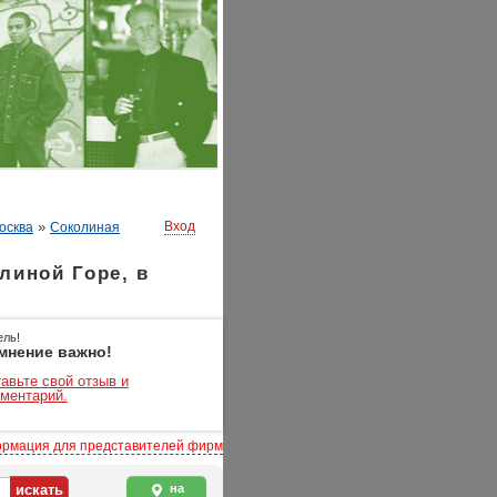
»
Вход
осква
Соколиная
линой Горе, в
ель!
мнение важно!
авьте свой отзыв и
ментарий.
рмация для представителей фирм
на