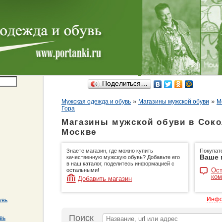
Поделиться…
»
»
Мужская одежда и обувь
Магазины мужской обуви
М
Гора
Магазины мужской обуви в Соко
Москве
Знаете магазин, где можно купить
Покупат
Ваше 
качественную мужскую обувь? Добавьте его
в наш каталог, поделитесь информацией с
Ост
остальными!
ком
Добавить магазин
Инфо
увь
Поиск
вь