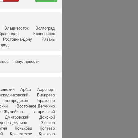
карте
Владивосток
Волгоград
Краснодар
Красноярск
Ростов-на-Дону
Рязань
город
зывов
популярности
ьевский
Арбат
Аэропорт
ескудниковский
Бибирево
Богородское
Братеево
ский
Восточное Дегунино
о-Жулебино
Гагаринский
Дмитровский
Донской
дное Дегунино
Зюзино
отня
Коньково
Коптево
ий
Крылатское
Крюково