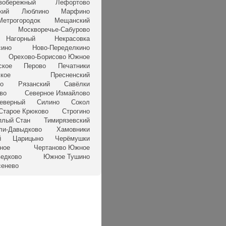
вобережный
Лефортово
кий
Люблино
Марфино
Метрогородок
Мещанский
Москворечье-Сабурово
Нагорный
Некрасовка
сино
Ново-Переделкино
Орехово-Борисово Южное
ское
Перово
Печатники
кое
Пресненский
но
Рязанский
Савёлки
во
Северное Измайлово
еверный
Силино
Сокол
Старое Крюково
Строгино
плый Стан
Тимирязевский
ли-Давыдково
Хамовники
й
Царицыно
Черёмушки
ное
Чертаново Южное
едково
Южное Тушино
сенево