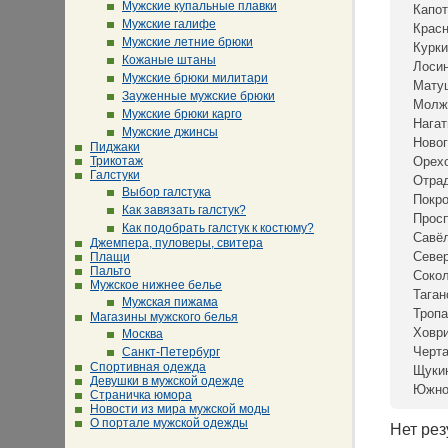
Мужские купальные плавки
Капот
Мужские галифе
Крас
Мужские летние брюки
Курки
Кожаные штаны
Лосин
Мужские брюки милитари
Мату
Зауженные мужские брюки
Молж
Мужские брюки карго
Нагат
Мужские джинсы
Новог
Пиджаки
Трикотаж
Орех
Галстуки
Отра
Выбор галстука
Покр
Как завязать галстук?
Просп
Как подобрать галстук к костюму?
Савё
Джемпера, пуловеры, свитера
Севе
Плащи
Пальто
Сокол
Мужское нижнее белье
Таган
Мужская пижама
Тропа
Магазины мужского белья
Ховр
Москва
Черта
Санкт-Петербург
Спортивная одежда
Щуки
Девушки в мужской одежде
Южно
Страничка юмора
Новости из мира мужской моды
О портале мужской одежды
Нет рез