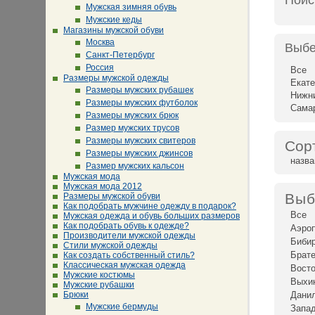
Поис
Мужская зимняя обувь
Мужские кеды
Магазины мужской обуви
Москва
Выбе
Санкт-Петербург
Россия
Все
Размеры мужской одежды
Екате
Размеры мужских рубашек
Нижн
Размеры мужских футболок
Сама
Размеры мужских брюк
Размер мужских трусов
Размеры мужских свитеров
Сор
Размеры мужских джинсов
назв
Размер мужских кальсон
Мужская мода
Мужская мода 2012
Выб
Размеры мужской обуви
Как подобрать мужчине одежду в подарок?
Все
Мужская одежда и обувь больших размеров
Как подобрать обувь к одежде?
Аэро
Производители мужской одежды
Биби
Стили мужской одежды
Брат
Как создать собственный стиль?
Классическая мужская одежда
Восто
Мужские костюмы
Выхи
Мужские рубашки
Брюки
Дани
Мужские бермуды
Запад