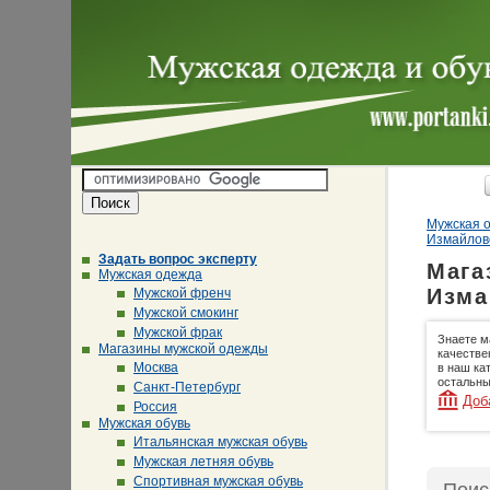
Мужская о
Измайлов
Задать вопрос эксперту
Мага
Мужская одежда
Изма
Мужской френч
Мужской смокинг
Мужской фрак
Знаете м
Магазины мужской одежды
качестве
Москва
в наш ка
остальны
Санкт-Петербург
Доб
Россия
Мужская обувь
Итальянская мужская обувь
Мужская летняя обувь
Спортивная мужская обувь