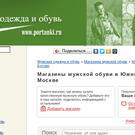
Поделиться…
»
»
Мужская одежда и обувь
Магазины мужской обуви
М
Бутово
Магазины мужской обуви в Южн
Москве
Знаете магазин, где можно купить
Покупат
Ваше 
качественную мужскую обувь? Добавьте его
в наш каталог, поделитесь информацией с
Ост
остальными!
ком
Добавить магазин
Инфо
увь
Поиск
вь