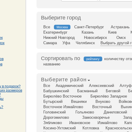
Выберите город
Все
Санкт-Петербург
Астрахань
Москва
Екатеринбург
Казань
Киев
Нижний Новгород
Новосибирск
Омск
ек
Самара
Уфа
Челябинск
Выбрать другой 
лок
Сортировать по
количеству от
ов
рейтингу
названию
ов
Выберите район
Все
Академический
Алексеевский
Алтуф
у в подарок?
ших размеров
Бабушкинский
Басманный
Беговой
Б
?
Бирюлёво Восточное
Бирюлёво Западное
ды
Бутырский
Вешняки
Внуково
Войков
Восточное Измайлово
Восточный
Выхин
ь?
Головинский
Гольяново
Даниловский
Дорогомилово
Замоскворечье
Запа
Зябликово
Ивановское
Измайлово
Кап
Косино-Ухтомский
Котловка
Красносельск