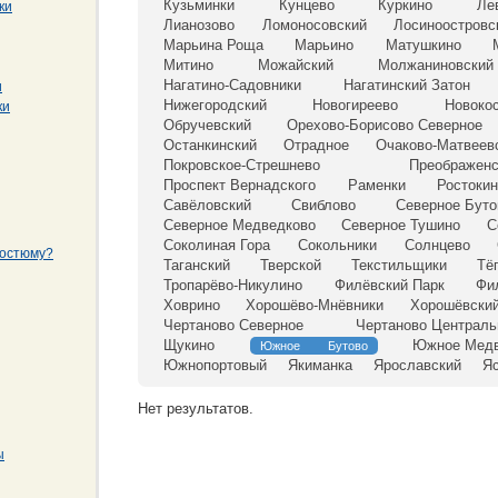
Кузьминки
Кунцево
Куркино
Ле
ки
Лианозово
Ломоносовский
Лосиноостровс
Марьина Роща
Марьино
Матушкино
Митино
Можайский
Молжаниновский
Нагатино-Садовники
Нагатинский Затон
и
Нижегородский
Новогиреево
Новоко
ки
Обручевский
Орехово-Борисово Северное
Останкинский
Отрадное
Очаково-Матвеев
Покровское-Стрешнево
Преображенс
Проспект Вернадского
Раменки
Ростоки
Савёловский
Свиблово
Северное Буто
Северное Медведково
Северное Тушино
С
Соколиная Гора
Сокольники
Солнцево
костюму?
Таганский
Тверской
Текстильщики
Тё
Тропарёво-Никулино
Филёвский Парк
Фи
Ховрино
Хорошёво-Мнёвники
Хорошёвски
Чертаново Северное
Чертаново Централь
Щукино
Южное Медв
Южное Бутово
Южнопортовый
Якиманка
Ярославский
Я
Нет результатов.
ы