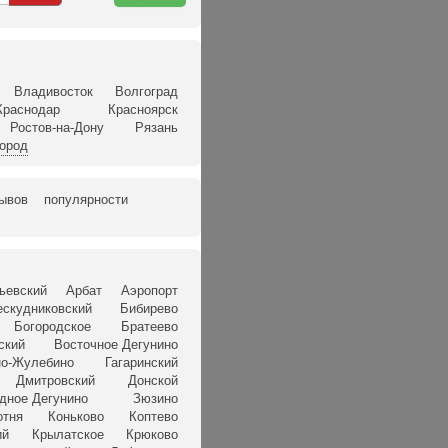
карте
Владивосток
Волгоград
Краснодар
Красноярск
Ростов-на-Дону
Рязань
город
зывов
популярности
ьевский
Арбат
Аэропорт
ескудниковский
Бибирево
Богородское
Братеево
ский
Восточное Дегунино
о-Жулебино
Гагаринский
Дмитровский
Донской
дное Дегунино
Зюзино
отня
Коньково
Коптево
ий
Крылатское
Крюково