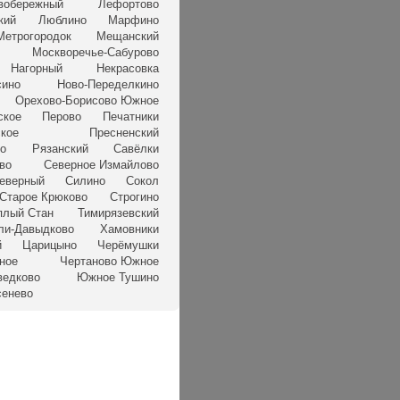
вобережный
Лефортово
кий
Люблино
Марфино
Метрогородок
Мещанский
Москворечье-Сабурово
Нагорный
Некрасовка
сино
Ново-Переделкино
Орехово-Борисово Южное
ское
Перово
Печатники
кое
Пресненский
но
Рязанский
Савёлки
во
Северное Измайлово
еверный
Силино
Сокол
Старое Крюково
Строгино
плый Стан
Тимирязевский
ли-Давыдково
Хамовники
й
Царицыно
Черёмушки
ное
Чертаново Южное
едково
Южное Тушино
сенево