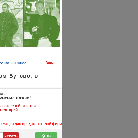
»
Вход
осква
Южное
ом Бутово, в
ель!
мнение важно!
авьте свой отзыв и
ментарий.
рмация для представителей фирм
на