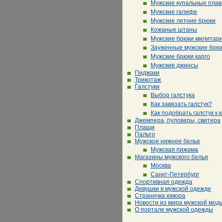
Мужские купальные плав
Мужские галифе
Мужские летние брюки
Кожаные штаны
Мужские брюки милитар
Зауженные мужские брю
Мужские брюки карго
Мужские джинсы
Пиджаки
Трикотаж
Галстуки
Выбор галстука
Как завязать галстук?
Как подобрать галстук к 
Джемпера, пуловеры, свитера
Плащи
Пальто
Мужское нижнее белье
Мужская пижама
Магазины мужского белья
Москва
Санкт-Петербург
Спортивная одежда
Девушки в мужской одежде
Страничка юмора
Новости из мира мужской мод
О портале мужской одежды