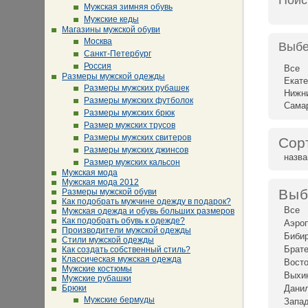
Поис
Мужская зимняя обувь
Мужские кеды
Магазины мужской обуви
Москва
Выбе
Санкт-Петербург
Россия
Все
Размеры мужской одежды
Екате
Размеры мужских рубашек
Нижн
Размеры мужских футболок
Сама
Размеры мужских брюк
Размер мужских трусов
Размеры мужских свитеров
Сор
Размеры мужских джинсов
назв
Размер мужских кальсон
Мужская мода
Мужская мода 2012
Выб
Размеры мужской обуви
Как подобрать мужчине одежду в подарок?
Все
Мужская одежда и обувь больших размеров
Как подобрать обувь к одежде?
Аэро
Производители мужской одежды
Биби
Стили мужской одежды
Брат
Как создать собственный стиль?
Классическая мужская одежда
Восто
Мужские костюмы
Выхи
Мужские рубашки
Брюки
Дани
Мужские бермуды
Запад