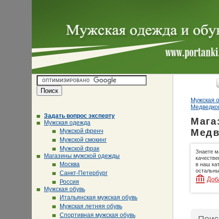
Мужская о
Медведко
Задать вопрос эксперту
Мага
Мужская одежда
Медв
Мужской френч
Мужской смокинг
Мужской фрак
Знаете м
Магазины мужской одежды
качестве
Москва
в наш ка
остальны
Санкт-Петербург
Доб
Россия
Мужская обувь
Итальянская мужская обувь
Мужская летняя обувь
Спортивная мужская обувь