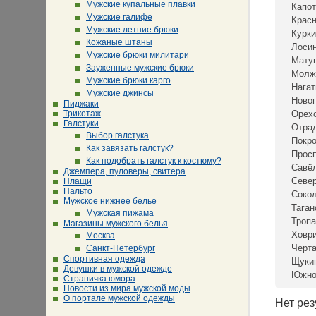
Мужские купальные плавки
Капот
Мужские галифе
Крас
Мужские летние брюки
Курки
Кожаные штаны
Лосин
Мужские брюки милитари
Мату
Зауженные мужские брюки
Молж
Мужские брюки карго
Нагат
Мужские джинсы
Новог
Пиджаки
Трикотаж
Орех
Галстуки
Отра
Выбор галстука
Покр
Как завязать галстук?
Просп
Как подобрать галстук к костюму?
Савё
Джемпера, пуловеры, свитера
Севе
Плащи
Пальто
Сокол
Мужское нижнее белье
Таган
Мужская пижама
Тропа
Магазины мужского белья
Ховр
Москва
Черта
Санкт-Петербург
Спортивная одежда
Щуки
Девушки в мужской одежде
Южно
Страничка юмора
Новости из мира мужской моды
О портале мужской одежды
Нет рез