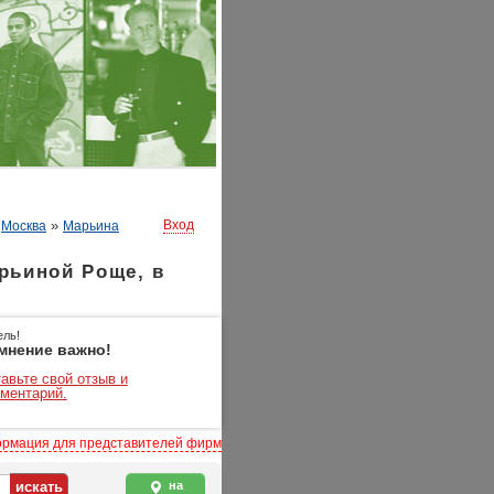
»
»
Вход
Москва
Марьина
рьиной Роще, в
ель!
мнение важно!
авьте свой отзыв и
ментарий.
рмация для представителей фирм
на