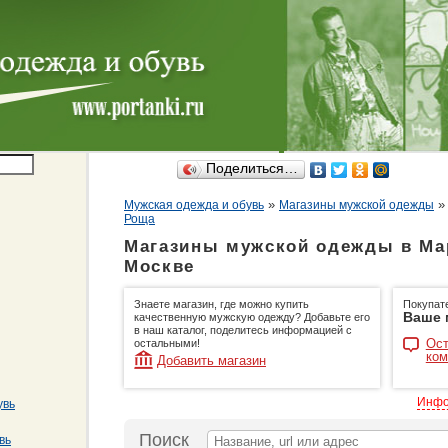
Поделиться…
»
Мужская одежда и обувь
Магазины мужской одежды
Роща
Магазины мужской одежды в Ма
Москве
Знаете магазин, где можно купить
Покупат
Ваше 
качественную мужскую одежду? Добавьте его
в наш каталог, поделитесь информацией с
Ост
остальными!
ком
Добавить магазин
Инфо
увь
Поиск
вь