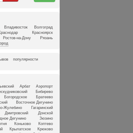
карте
Владивосток
Волгоград
Краснодар
Красноярск
Ростов-на-Дону
Рязань
город
зывов
популярности
ьевский
Арбат
Аэропорт
ескудниковский
Бибирево
Богородское
Братеево
ский
Восточное Дегунино
о-Жулебино
Гагаринский
Дмитровский
Донской
дное Дегунино
Зюзино
отня
Коньково
Коптево
ий
Крылатское
Крюково