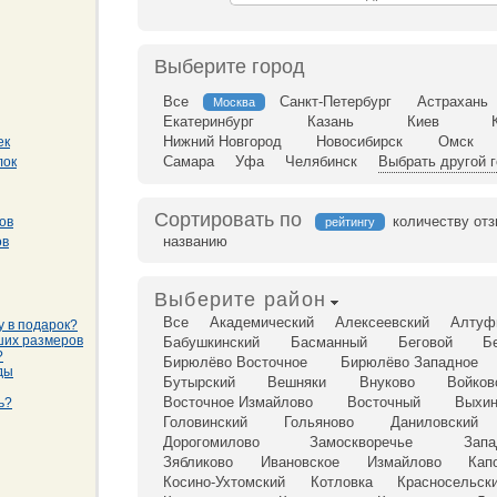
Выберите город
Все
Санкт-Петербург
Астрахань
Москва
Екатеринбург
Казань
Киев
Нижний Новгород
Новосибирск
Омск
ек
Самара
Уфа
Челябинск
Выбрать другой 
лок
Сортировать по
количеству от
ов
рейтингу
названию
ов
Выберите район
Все
Академический
Алексеевский
Алтуф
у в подарок?
ших размеров
Бабушкинский
Басманный
Беговой
Б
?
Бирюлёво Восточное
Бирюлёво Западное
ды
Бутырский
Вешняки
Внуково
Войков
Восточное Измайлово
Восточный
Выхин
ь?
Головинский
Гольяново
Даниловский
Дорогомилово
Замоскворечье
Запа
Зябликово
Ивановское
Измайлово
Кап
Косино-Ухтомский
Котловка
Красносельск