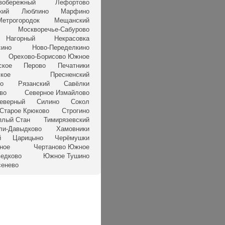
вобережный
Лефортово
кий
Люблино
Марфино
Метрогородок
Мещанский
Москворечье-Сабурово
Нагорный
Некрасовка
сино
Ново-Переделкино
Орехово-Борисово Южное
ское
Перово
Печатники
кое
Пресненский
но
Рязанский
Савёлки
во
Северное Измайлово
еверный
Силино
Сокол
Старое Крюково
Строгино
плый Стан
Тимирязевский
ли-Давыдково
Хамовники
й
Царицыно
Черёмушки
ное
Чертаново Южное
едково
Южное Тушино
сенево