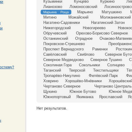
Кузьминки
Кунцево
Куркино
Ле
ки
Лианозово
Ломоносовский
Лосиноостровс
Марьино
Матушкино
Марьина Роща
Митино
Можайский
Молжаниновский
Нагатино-Садовники
Нагатинский Затон
и
Нижегородский
Новогиреево
Новоко
ки
Обручевский
Орехово-Борисово Северное
Останкинский
Отрадное
Очаково-Матвеев
Покровское-Стрешнево
Преображенс
Проспект Вернадского
Раменки
Ростоки
Савёловский
Свиблово
Северное Буто
Северное Медведково
Северное Тушино
С
Соколиная Гора
Сокольники
Солнцево
костюму?
Таганский
Тверской
Текстильщики
Тё
Тропарёво-Никулино
Филёвский Парк
Фи
Ховрино
Хорошёво-Мнёвники
Хорошёвски
Чертаново Северное
Чертаново Централь
Щукино
Южное Бутово
Южное Медв
Южнопортовый
Якиманка
Ярославский
Я
Нет результатов.
ы