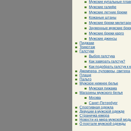
Мужские купальные плав
Мужские галифе
Мужские летние брюки
Кожаные штаны
Мужские брюки милитар
Зауженные мужские брю
Мужские брюки карго
Мужские джинсы
Пиджаки
Трикотаж
Галстуки
Выбор галстука
Как завязать галстук?
Как подобрать галстук к 
Джемпера, пуловеры, свитера
Плащи
Пальто
Мужское нижнее белье
Мужская пижама
Магазины мужского белья
Москва
Санкт-Петербург
Спортивная одежда
Девушки в мужской одежде
Страничка юмора
Новости из мира мужской мод
О портале мужской одежды