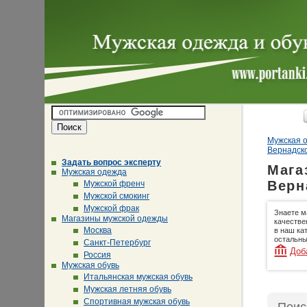
Мужская о
Вернадск
Задать вопрос эксперту
Мага
Мужская одежда
Верн
Мужской френч
Мужской смокинг
Мужской фрак
Знаете м
Магазины мужской одежды
качестве
Москва
в наш ка
остальны
Санкт-Петербург
Доб
Россия
Мужская обувь
Итальянская мужская обувь
Мужская летняя обувь
Спортивная мужская обувь