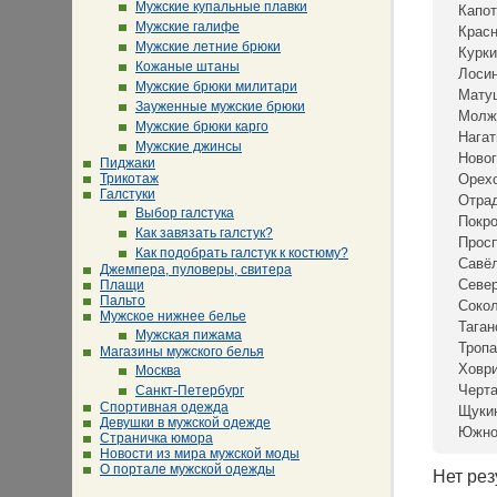
Мужские купальные плавки
Капот
Мужские галифе
Крас
Мужские летние брюки
Курки
Кожаные штаны
Лосин
Мужские брюки милитари
Мату
Зауженные мужские брюки
Молж
Мужские брюки карго
Нагат
Мужские джинсы
Новог
Пиджаки
Трикотаж
Орех
Галстуки
Отра
Выбор галстука
Покр
Как завязать галстук?
Просп
Как подобрать галстук к костюму?
Савё
Джемпера, пуловеры, свитера
Севе
Плащи
Пальто
Сокол
Мужское нижнее белье
Таган
Мужская пижама
Тропа
Магазины мужского белья
Ховр
Москва
Черта
Санкт-Петербург
Спортивная одежда
Щуки
Девушки в мужской одежде
Южно
Страничка юмора
Новости из мира мужской моды
О портале мужской одежды
Нет рез