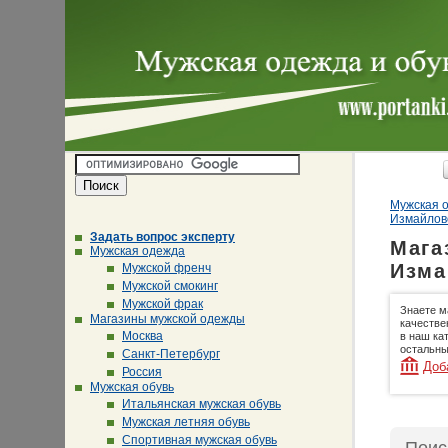
Мужская о
Измайлов
Задать вопрос эксперту
Мага
Мужская одежда
Изма
Мужской френч
Мужской смокинг
Мужской фрак
Знаете м
Магазины мужской одежды
качестве
Москва
в наш ка
остальны
Санкт-Петербург
Доб
Россия
Мужская обувь
Итальянская мужская обувь
Мужская летняя обувь
Спортивная мужская обувь