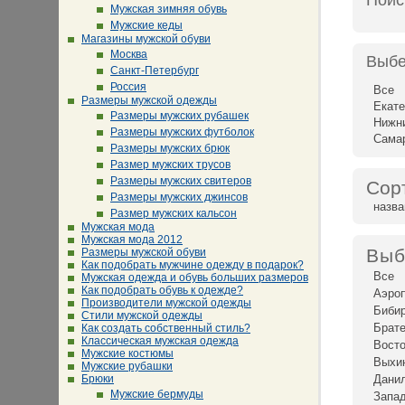
Поис
Мужская зимняя обувь
Мужские кеды
Магазины мужской обуви
Москва
Выбе
Санкт-Петербург
Россия
Все
Размеры мужской одежды
Екате
Размеры мужских рубашек
Нижн
Размеры мужских футболок
Сама
Размеры мужских брюк
Размер мужских трусов
Размеры мужских свитеров
Сор
Размеры мужских джинсов
назв
Размер мужских кальсон
Мужская мода
Мужская мода 2012
Выб
Размеры мужской обуви
Как подобрать мужчине одежду в подарок?
Все
Мужская одежда и обувь больших размеров
Как подобрать обувь к одежде?
Аэро
Производители мужской одежды
Биби
Стили мужской одежды
Брат
Как создать собственный стиль?
Классическая мужская одежда
Восто
Мужские костюмы
Выхи
Мужские рубашки
Брюки
Дани
Мужские бермуды
Запад